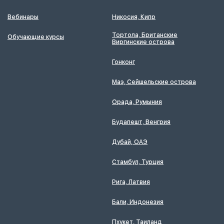
Вебинары
Никосия, Кипр
Тортола, Британские
Обучающие курсы
Виргинские острова
Гонконг
Маэ, Сейшельские острова
Орада, Румыния
Будапешт, Венгрия
Дубай, ОАЭ
Стамбул, Турция
Рига, Латвия
Бали, Индонезия
Пхукет, Таиланд