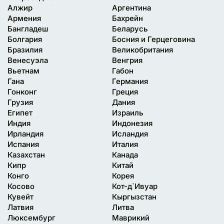
Алжир
Аргентина
Армения
Бахрейн
Бангладеш
Беларусь
Болгария
Босния и Герцеговина
Бразилия
Великобритания
Венесуэла
Венгрия
Вьетнам
Габон
Гана
Германия
Гонконг
Греция
Грузия
Дания
Египет
Израиль
Индия
Индонезия
Ирландия
Исландия
Испания
Италия
Казахстан
Канада
Кипр
Китай
Конго
Корея
Косово
Кот-д`Ивуар
Кувейт
Кыргызстан
Латвия
Литва
Люксембург
Маврикий