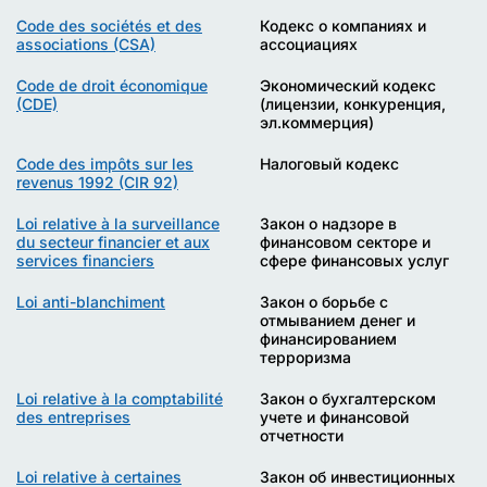
Code des sociétés et des
Кодекс о компаниях и
associations (CSA)
ассоциациях
Code de droit économique
Экономический кодекс
(CDE)
(лицензии, конкуренция,
эл.коммерция)
Code des impôts sur les
Налоговый кодекс
revenus 1992 (CIR 92)
Loi relative à la surveillance
Закон о надзоре в
du secteur financier et aux
финансовом секторе и
services financiers
сфере финансовых услуг
Loi anti-blanchiment
Закон о борьбе с
отмыванием денег и
финансированием
терроризма
Loi relative à la comptabilité
Закон о бухгалтерском
des entreprises
учете и финансовой
отчетности
Loi relative à certaines
Закон об инвестиционных