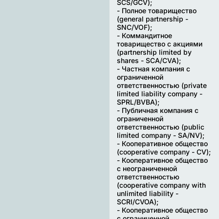
SCS/GCV);
- Полное товарищество
(general partnership -
SNC/VOF);
- Коммандитное
товарищество с акциями
(partnership limited by
shares - SCA/CVA);
- Частная компания с
ограниченной
ответственностью (private
limited liability company -
SPRL/BVBA);
- Публичная компания с
ограниченной
ответственностью (public
limited company - SA/NV);
- Кооперативное общество
(сooperative company - CV);
- Кооперативное общество
с неограниченной
ответственностью
(сooperative company with
unlimited liability -
SCRI/CVOA);
- Кооперативное общество
с ограниченной