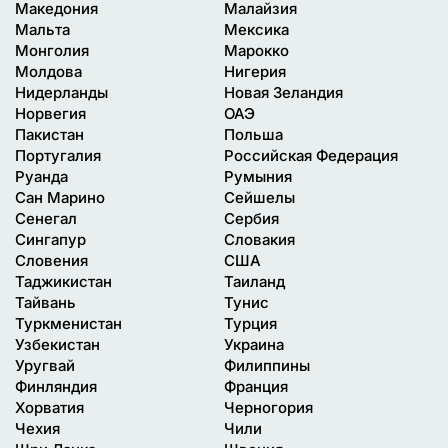
Македония
Малайзия
Мальта
Мексика
Монголия
Марокко
Молдова
Нигерия
Нидерланды
Новая Зеландия
Норвегия
ОАЭ
Пакистан
Польша
Португалия
Российская Федерация
Руанда
Румыния
Сан Марино
Сейшелы
Сенегал
Сербия
Сингапур
Словакия
Словения
США
Таджикистан
Таиланд
Тайвань
Тунис
Туркменистан
Турция
Узбекистан
Украина
Уругвай
Филиппины
Финляндия
Франция
Хорватия
Черногория
Чехия
Чили