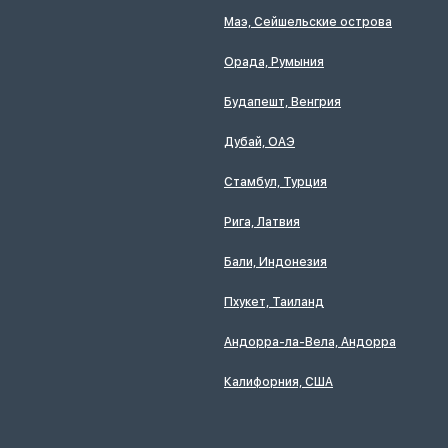
Маэ, Сейшельские острова
Орада, Румыния
Будапешт, Венгрия
Дубай, ОАЭ
Стамбул, Турция
Рига, Латвия
Бали, Индонезия
Пхукет, Таиланд
Андорра-ла-Вела, Андорра
Калифорния, США