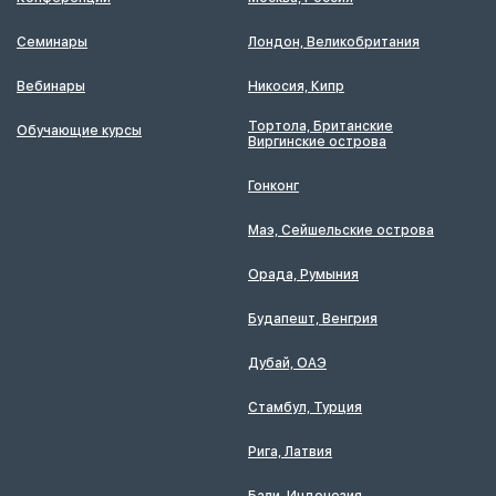
Семинары
Лондон, Великобритания
Вебинары
Никосия, Кипр
Тортола, Британские
Обучающие курсы
Виргинские острова
Гонконг
Маэ, Сейшельские острова
Орада, Румыния
Будапешт, Венгрия
Дубай, ОАЭ
Стамбул, Турция
Рига, Латвия