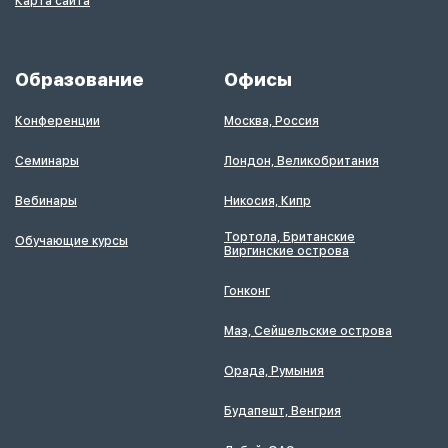
Карта сайта
Образование
Офисы
Конференции
Москва, Россия
Семинары
Лондон, Великобритания
Вебинары
Никосия, Кипр
Тортола, Британские
Обучающие курсы
Виргинские острова
Гонконг
Маэ, Сейшельские острова
Орада, Румыния
Будапешт, Венгрия