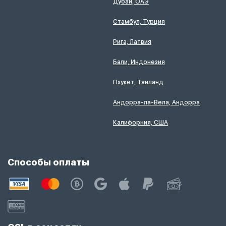
Дубай, ОАЭ
Стамбул, Турция
Рига, Латвия
Бали, Индонезия
Пхукет, Таиланд
Андорра-ла-Вела, Андорра
Калифорния, США
Способы оплаты