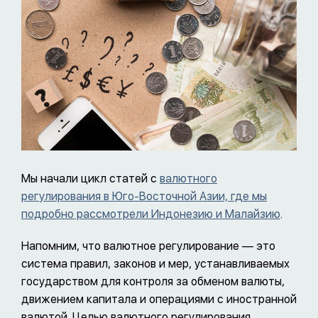
Мы начали цикл статей с
валютного
регулирования в Юго-Восточной Азии, где мы
подробно рассмотрели Индонезию и Малайзию
.
Напомним, что валютное регулирование — это
система правил, законов и мер, устанавливаемых
государством для контроля за обменом валюты,
движением капитала и операциями с иностранной
валютой. Целью валютного регулирования