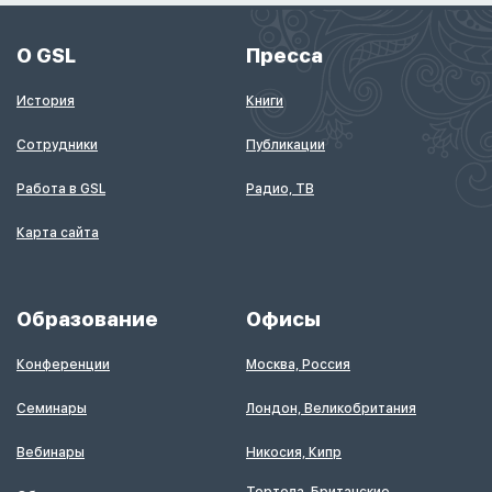
О GSL
Пресса
История
Книги
Сотрудники
Публикации
Работа в GSL
Радио, ТВ
Карта сайта
Образование
Офисы
Конференции
Москва, Россия
Семинары
Лондон, Великобритания
Вебинары
Никосия, Кипр