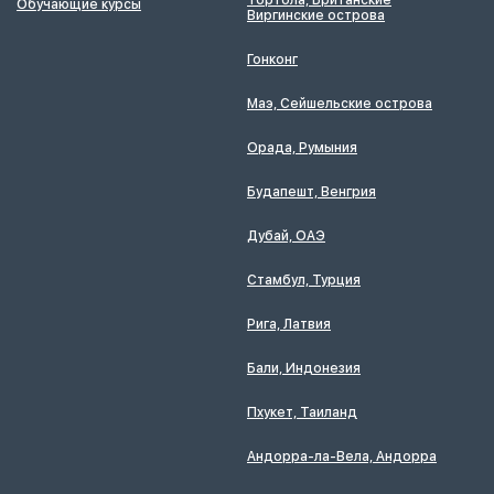
Тортола, Британские
Обучающие курсы
Виргинские острова
Гонконг
Маэ, Сейшельские острова
Орада, Румыния
Будапешт, Венгрия
Дубай, ОАЭ
Стамбул, Турция
Рига, Латвия
Бали, Индонезия
Пхукет, Таиланд
Андорра-ла-Вела, Андорра