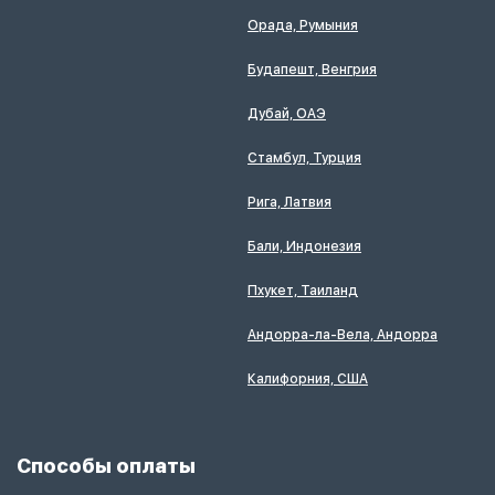
Орада, Румыния
Будапешт, Венгрия
Дубай, ОАЭ
Стамбул, Турция
Рига, Латвия
Бали, Индонезия
Пхукет, Таиланд
Андорра-ла-Вела, Андорра
Калифорния, США
Способы оплаты