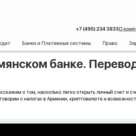
+7 (495) 234 3833
О комп
удит
Банки и Платежные системы
Право
За
ет в армянском банке. Перевод активов. Налоги
рмянском банке. Перевод
скажем о том, насколько легко открыть личный счет и сч
говорим о налогах в Армении, криптовалюте и возможности