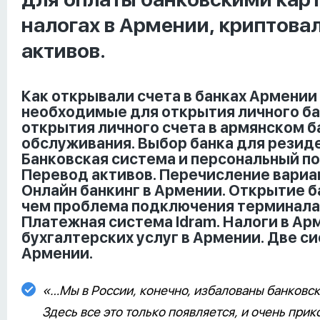
налогах в Армении, криптова
активов.
Как открывали счета в банках Армении
необходимые для открытия личного ба
открытия личного счета в армянском б
обслуживания. Выбор банка для резид
Банковская система и персональный по
Перевод активов. Перечисление вариан
Онлайн банкинг в Армении. Открытие б
чем проблема подключения терминала
Платежная система Idram. Налоги в Ар
бухгалтерских услуг в Армении. Две с
Армении.
«…Мы в России, конечно, избалованы банковс
Здесь все это только появляется, и очень прик