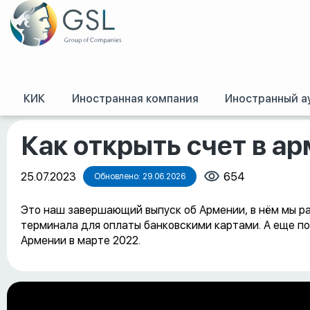
КИК
Иностранная компания
Иностранный а
GSL
/
Оффшорные конференции, семинары и обучение
/
Как открыть сч
Как открыть счет в а
25.07.2023
654
Обновлено: 29.06.2026
Это наш завершающий выпуск об Армении, в нём мы рас
терминала для оплаты банковскими картами. А еще по
Армении в марте 2022.