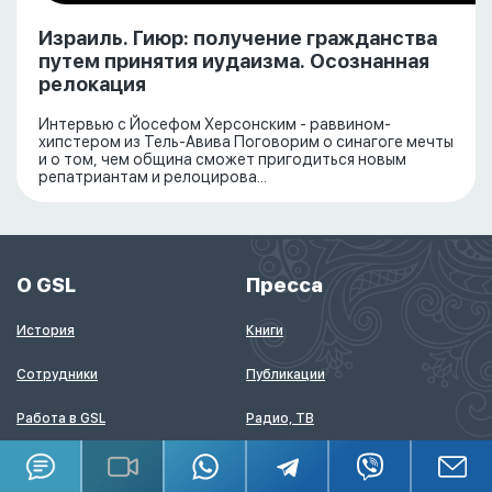
Израиль. Гиюр: получение гражданства
путем принятия иудаизма. Осознанная
релокация
Интервью с Йосефом Херсонским - раввином-
хипстером из Тель-Авива Поговорим о синагоге мечты
и о том, чем община сможет пригодиться новым
репатриантам и релоцирова...
О GSL
Пресса
История
Книги
Сотрудники
Публикации
Работа в GSL
Радио, ТВ
Карта сайта