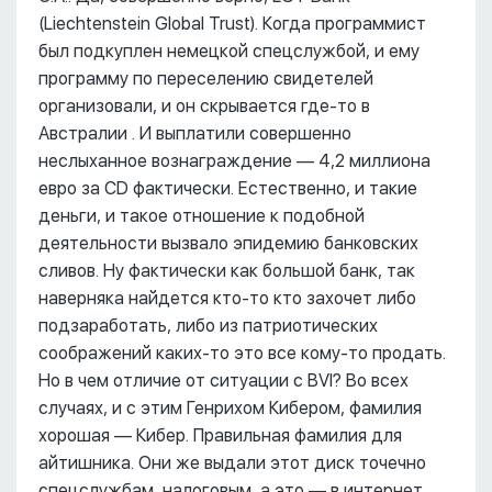
(Liechtenstein Global Trust). Когда программист
был подкуплен немецкой спецслужбой, и ему
программу по переселению свидетелей
организовали, и он скрывается где-то в
Австралии . И выплатили совершенно
неслыханное вознаграждение –– 4,2 миллиона
евро за CD фактически. Естественно, и такие
деньги, и такое отношение к подобной
деятельности вызвало эпидемию банковских
сливов. Ну фактически как большой банк, так
наверняка найдется кто-то кто захочет либо
подзаработать, либо из патриотических
соображений каких-то это все кому-то продать.
Но в чем отличие от ситуации с BVI? Во всех
случаях, и с этим Генрихом Кибером, фамилия
хорошая –– Кибер. Правильная фамилия для
айтишника. Они же выдали этот диск точечно
спецслужбам, налоговым, а это –– в интернет.