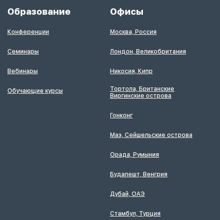
Образование
Офисы
Конференции
Москва, Россия
Семинары
Лондон, Великобритания
Вебинары
Никосия, Кипр
Тортола, Британские
Обучающие курсы
Виргинские острова
Гонконг
Маэ, Сейшельские острова
Орада, Румыния
Будапешт, Венгрия
Дубай, ОАЭ
Стамбул, Турция