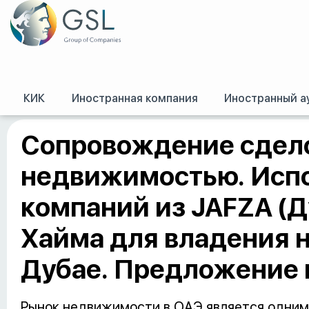
КИК
Иностранная компания
Иностранный а
GSL
/
Спецпредложения (офферы)
/
Сопровождение сделок с недвижимос
Сопровождение сдело
недвижимостью. Исп
компаний из JAFZA (Д
Хайма для владения 
Дубае. Предложение н
Рынок недвижимости в ОАЭ является одним 