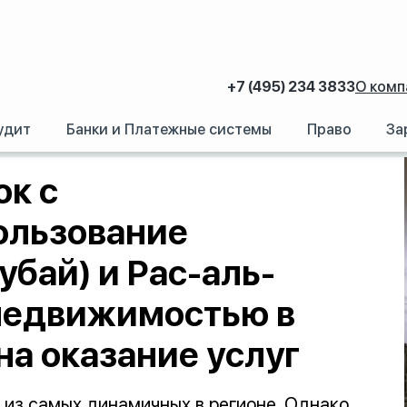
+7 (495) 234 3833
О комп
удит
Банки и Платежные системы
Право
За
тью. Использование компаний из JAFZA (Дубай) и Рас-аль-Хайма для вл
к с
ользование
убай) и Рас-аль-
недвижимостью в
а оказание услуг
из самых динамичных в регионе. Однако