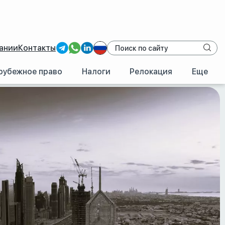
ании
Контакты
рубежное право
Налоги
Релокация
Еще
адения недвижимостью в Дубае.