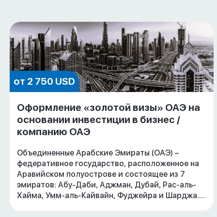
от 2 750 USD
Оформление «золотой визы» ОАЭ на
основании инвестиции в бизнес /
компанию ОАЭ
Объединенные Арабские Эмираты (ОАЭ) –
федеративное государство, расположенное на
Аравийском полуострове и состоящее из 7
эмиратов: Абу-Даби, Аджман, Дубай, Рас-аль-
Хайма, Умм-аль-Кайвайн, Фуджейра и Шарджа.
Быстрорастущая экономика, благоприятные ус