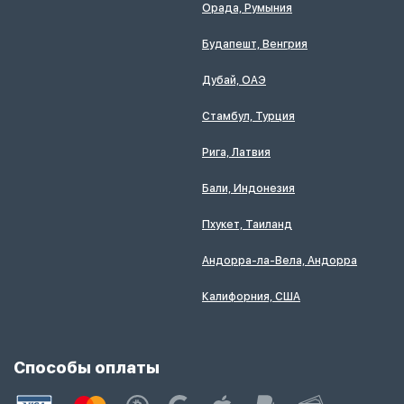
Орада, Румыния
Будапешт, Венгрия
Дубай, ОАЭ
Стамбул, Турция
Рига, Латвия
Бали, Индонезия
Пхукет, Таиланд
Андорра-ла-Вела, Андорра
Калифорния, США
Способы оплаты