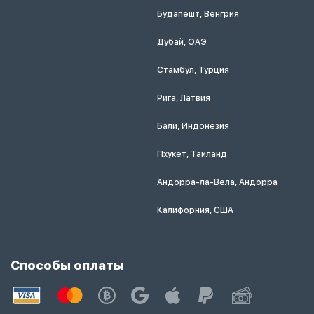
Будапешт, Венгрия
Дубай, ОАЭ
Стамбул, Турция
Рига, Латвия
Бали, Индонезия
Пхукет, Таиланд
Андорра-ла-Вела, Андорра
Калифорния, США
Способы оплаты