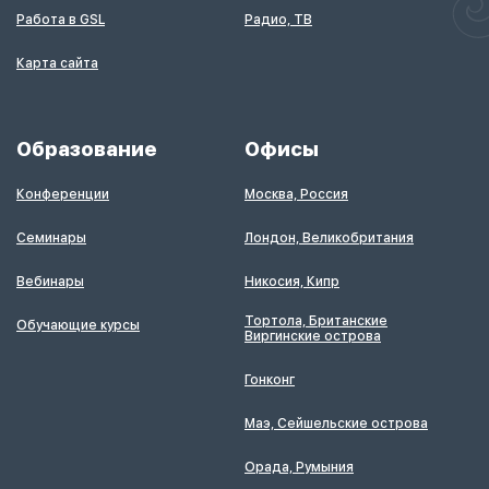
Работа в GSL
Радио, ТВ
Карта сайта
Образование
Офисы
Конференции
Москва, Россия
Семинары
Лондон, Великобритания
Вебинары
Никосия, Кипр
Тортола, Британские
Обучающие курсы
Виргинские острова
Гонконг
Маэ, Сейшельские острова
Орада, Румыния