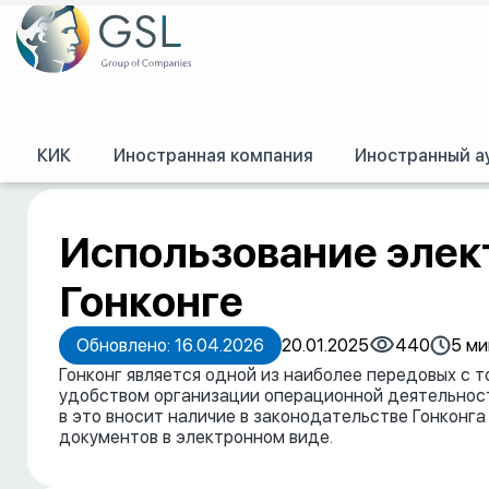
КИК
Иностранная компания
Иностранный а
GSL
/
Пресс-центр
/
Публикации
/
Использование электронных подписей
Использование элек
Гонконге
Обновлено: 16.04.2026
20.01.2025
440
5 ми
Гонконг является одной из наиболее передовых с т
удобством организации операционной деятельност
в это вносит наличие в законодательстве Гонконг
документов в электронном виде.