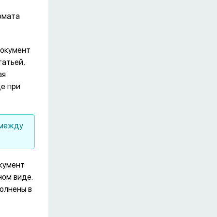
рмата
документ
татьей,
ая
е при
 между
окумент
ном виде.
полнены в