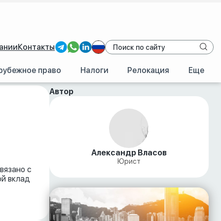
ании
Контакты
рубежное право
Налоги
Релокация
Еще
Автор
Александр Власов
Юрист
вязано с
ой вклад