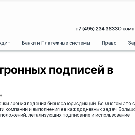
+7 (495) 234 3833
О комп
удит
Банки и Платежные системы
Право
За
 в Гонконге
тронных подписей в
н.
очки зрения ведения бизнеса юрисдикций. Во многом это с
и компании и выполнения ее каждодневных задач. Больш
а положений, легализующих подписание и использование