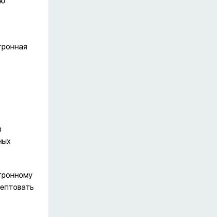
ую
тронная
в
ных
тронному
цептовать