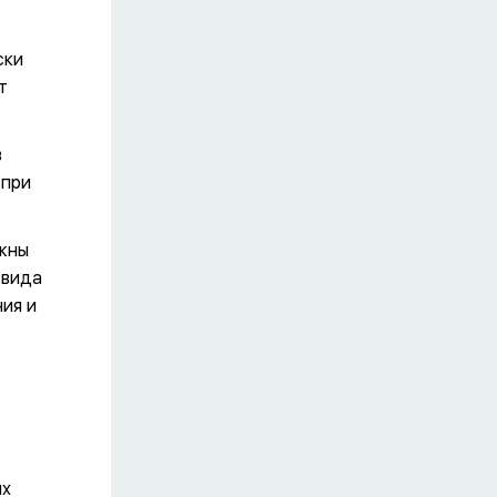
ски
т
в
 при
лжны
 вида
ия и
ых