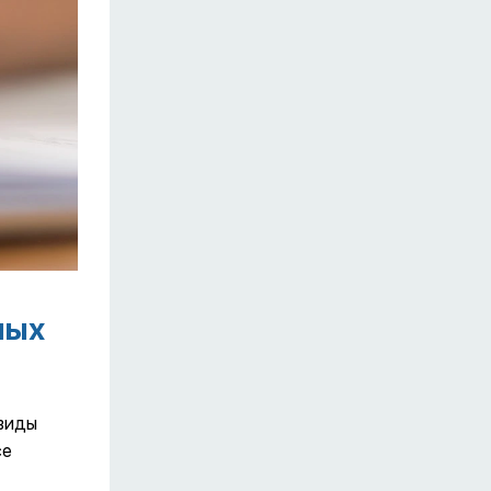
ных
виды
ce