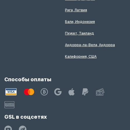
Рига, Латвия
Бали, Индонезия
Пхукет, Таиланд
Андорра-ла-Вела, Андорра
Калифорния, США
Способы оплаты
GSL в соцсетях