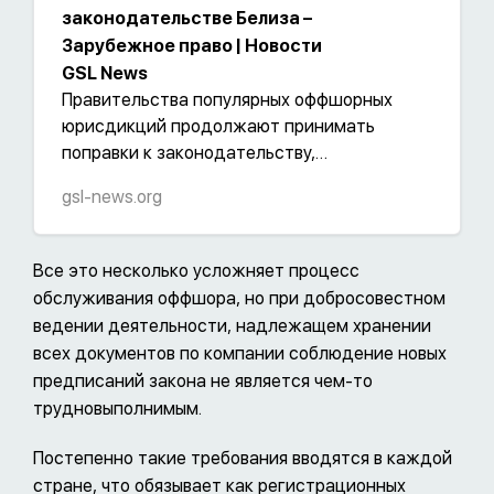
законодательстве Белиза –
Зарубежное право | Новости
GSL News
Правительства популярных оффшорных
юрисдикций продолжают принимать
поправки к законодательству,
относящемуся к обслуживанию
gsl-news.org
коммерческих компаний. Одной из таких
популярных юрисдикций является Белиз,
где за последнее время уже второй раз
Все это несколько усложняет процесс
принимают поправки к Закону о
обслуживания оффшора, но при добросовестном
международных коммерческих компаниях.
ведении деятельности, надлежащем хранении
Недавно мы писали про поправки, принятые
всех документов по компании соблюдение новых
в конце 2022 года, сейчас считаем
предписаний закона не является чем-то
необходимым осветить наиболее
трудновыполнимым.
существенные последние изменения 2023
года. Не можем не отметить, что новеллы
Постепенно такие требования вводятся в каждой
касаются улучшения качества
стране, что обязывает как регистрационных