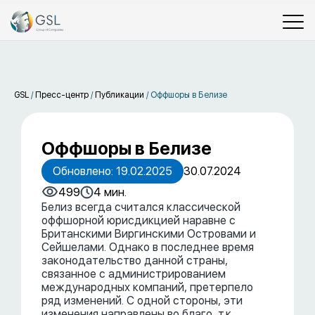
GSL
/
Пресс-центр
/
Публикации
/
Оффшоры в Белизе
Оффшоры в Белизе
Обновлено: 19.02.2025
30.07.2024
499
4 мин.
Белиз всегда считался классической
оффшорной юрисдикцией наравне с
Британскими Виргинскими Островами и
Сейшелами. Однако в последнее время
законодательство данной страны,
связанное с администрированием
международных компаний, претерпело
ряд изменений. С одной стороны, эти
изменения направлены во благо, т.к.