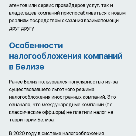
администрирования компаний, а также
агентов или сервис провайдеров услуг, так и
увеличения прозрачности корпоративных
владельцев компаний приспосабливаться к новым
структур. Последнее является общей
реалиям посредством оказания взаимопомощи
тенденцией законодательства абсолютно
друг другу.
всех зарубежных юрисдикций.
Особенности
налогообложения компаний
в Белизе
Ранее Белиз пользовался популярностью из-за
существовавшего льготного режима
налогообложения иностранных компаний. Это
означало, что международные компании (т.е.
классические оффшоры) не платили налог на
территории Белиза.
В 2020 году в системе налогообложения