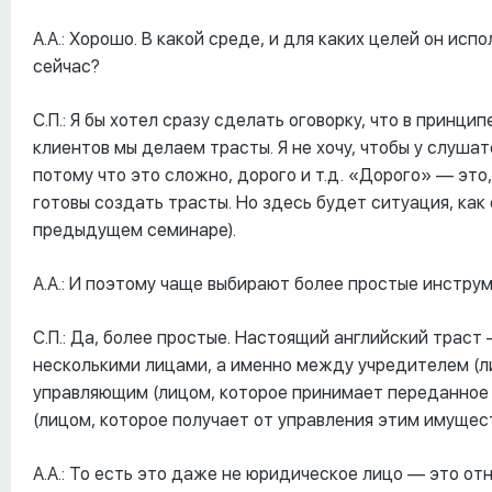
А.А.: Хорошо. В какой среде, и для каких целей он ис
сейчас?
С.П.: Я бы хотел сразу сделать оговорку, что в прин
клиентов мы делаем трасты. Я не хочу, чтобы у слуша
потому что это сложно, дорого и т.д. «Дорого» –– это
готовы создать трасты. Но здесь будет ситуация, как
предыдущем семинаре).
А.А.: И поэтому чаще выбирают более простые инстру
С.П.: Да, более простые. Настоящий английский трас
несколькими лицами, а именно между учредителем (ли
управляющим (лицом, которое принимает переданное
(лицом, которое получает от управления этим имущес
А.А.: То есть это даже не юридическое лицо –– это от