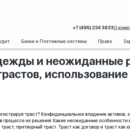
+7 (495) 234 3833
О комп
удит
Банки и Платежные системы
Право
За
я надежды и неожиданные разочарования: Трасты, регистрация трастов,
дежды и неожиданные р
трастов, использование 
егистрируя траст? Конфиденциальное владение активов, 
 в процессе их решения. Какие неожиданные особенности 
траст, притворный траст. Траст как договор и траст как 