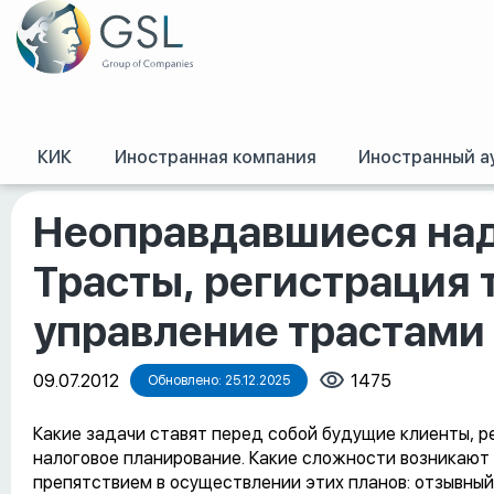
КИК
Иностранная компания
Иностранный а
GSL
/
Оффшорные конференции, семинары и обучение
/
Неоправдавшиес
Неоправдавшиеся на
Трасты, регистрация 
управление трастами
09.07.2012
1475
Обновлено: 25.12.2025
Какие задачи ставят перед собой будущие клиенты, р
налоговое планирование. Какие сложности возникают
препятствием в осуществлении этих планов: отзывный 