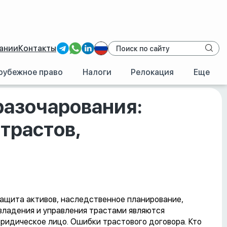
ании
Контакты
рубежное право
Налоги
Релокация
Еще
 использование трастов, управление трастами
азочарования:
трастов,
защита активов, наследственное планирование,
владения и управления трастами являются
юридическое лицо. Ошибки трастового договора. Кто