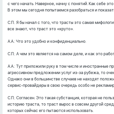
с чего начать. Наверное, начну с понятий. Как себе э
В этом мы сегодня попытаемся разобраться и показать
С.П.: Я бы начал с того, что трасты это самая мифоло
все знают, что траст это «круто».
А.А.: Что это удобно и конфиденциально.
С.П.: А чем это является на самом деле, и как это рабо
А.А.: Тут приложили руку в том числе и иностранные 
агрессивном предложении услуг из-за рубежа, то оче
Однако они в большинстве случаев не находят положи
сервис-провайдеры в свою очередь особо не реклами
С.П.: Согласен. Это такая субстанция, которая не пол
историю траста, то траст вырос в совсем другой сред
которых сейчас его пытаются использовать.