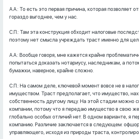
А.А.: То есть это первая причина, которая позволяет 
гораздо выгоднее, чем у нас.
С.П.: Там эта конструкция обходит налоговые последс
поэтому нет смысла учреждать траст именно для цел
А.А.: Вообще говоря, мне кажется крайне проблематич
попытаться доказать нотариусу, наследникам, а пото
бумажки, наверное, крайне сложно.
С.П.: На самом деле, ключевой момент вовсе не в налог
имуществом. Траст предполагает, что имущество, нах
собственность другому лицу. На этой стадии можно с
компании, потому что я передаю имущество в свою ж
глобально особых отличий нет. В одном варианте, я п
компанию. Различие заключается в следующем: офшор
управляющего, исходя из природы траста, контролиро