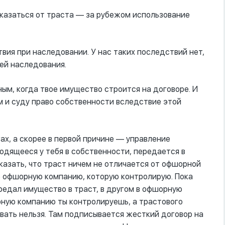
отказаться от траста –– за рубежом использование
твия при наследовании. У нас таких последствий нет,
ей наследования.
ным, когда твое имущество строится на договоре. И
м и суду право собственности вследствие этой
ах, а скорее в первой причине –– управление
одящееся у тебя в собственности, передается в
казать, что траст ничем не отличается от офшорной
е офшорную компанию, которую контролирую. Пока
ередал имущество в траст, в другом в офшорную
ную компанию ты контролируешь, а трастового
вать нельзя. Там подписывается жесткий договор на