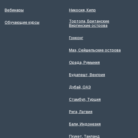
Вебинары
Никосия, Кипр
Тортола, Британские
Обучающие курсы
Виргинские острова
Гонконг
Маэ, Сейшельские острова
Орада, Румыния
Будапешт, Венгрия
Дубай, ОАЭ
Стамбул, Турция
Рига, Латвия
Бали, Индонезия
Пхукет, Таиланд