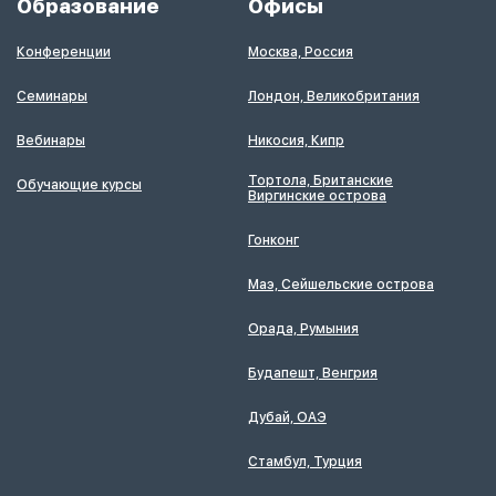
Образование
Офисы
Конференции
Москва, Россия
Семинары
Лондон, Великобритания
Вебинары
Никосия, Кипр
Тортола, Британские
Обучающие курсы
Виргинские острова
Гонконг
Маэ, Сейшельские острова
Орада, Румыния
Будапешт, Венгрия
Дубай, ОАЭ
Стамбул, Турция