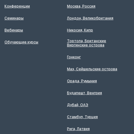
Конференции
Москва, Россия
Семинары
Лондон, Великобритания
Вебинары
Никосия, Кипр
Тортола, Британские
Обучающие курсы
Виргинские острова
Гонконг
Маэ, Сейшельские острова
Орада, Румыния
Будапешт, Венгрия
Дубай, ОАЭ
Стамбул, Турция
Рига, Латвия