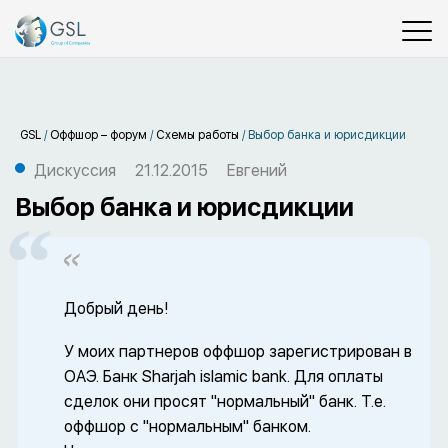
GSL
/
Оффшор – форум
/
Схемы работы
/
Выбор банка и юрисдикции
Дискуссия
21.12.2015
Евгений
Выбор банка и юрисдикции
Добрый день!
У моих партнеров оффшор зарегистрирован в
ОАЭ. Банк Sharjah islamic bank. Для оплаты
сделок они просят "нормальный" банк. Т.е.
оффшор с "нормальным" банком.