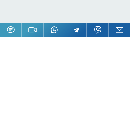
О GSL
Пресса
История
Книги
Сотрудники
Публикации