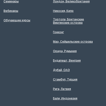
Семинары
Лондон, Великобритания
Вебинары
Никосия, Кипр
Тортола, Британские
Обучающие курсы
Виргинские острова
Гонконг
Маэ, Сейшельские острова
Орада, Румыния
Будапешт, Венгрия
Дубай, ОАЭ
Стамбул, Турция
Рига, Латвия
Бали, Индонезия