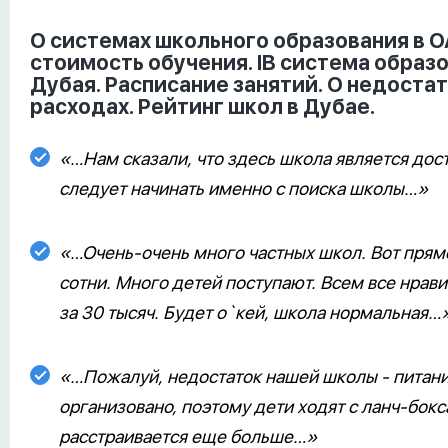
О системах школьного образования в О
стоимость обучения. IB система образ
Дубая. Расписание занятий. О недоста
расходах. Рейтинг школ в Дубае.
«…Нам сказали, что здесь школа является до
следует начинать именно с поиска школы…»
«…Очень-очень много частных школ. Вот прямо
сотни. Много детей поступают. Всем все нрав
за 30 тысяч. Будет о`кей, школа нормальная…
«…Пожалуй, недостаток нашей школы - питание
организовано, поэтому дети ходят с ланч-бок
расстраивается еще больше…»