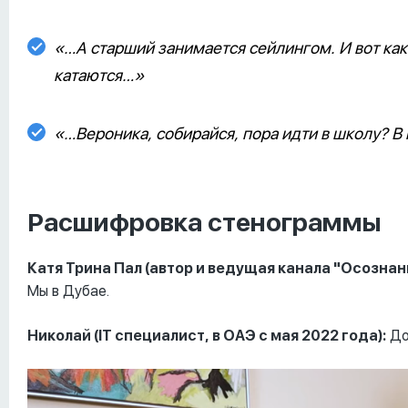
«…А старший занимается сейлингом. И вот как 
катаются…»
«…Вероника, собирайся, пора идти в школу? В
Расшифровка стенограммы
Катя Трина Пал (автор и ведущая канала "Осознан
Мы в Дубае.
Николай (
IT специалист, в ОАЭ с мая 2022 года):
До