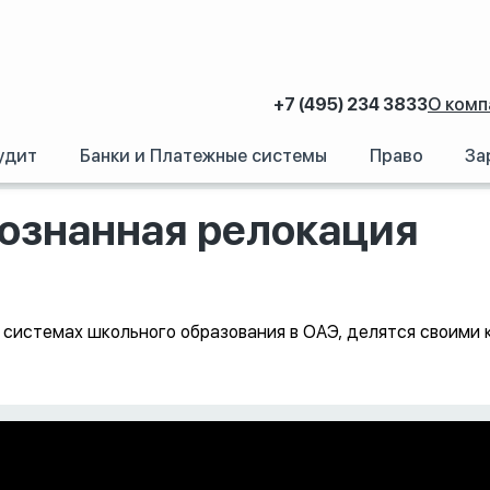
+7 (495) 234 3833
О комп
удит
Банки и Платежные системы
Право
За
ие. Осознанная релокация
сознанная релокация
 системах школьного образования в ОАЭ, делятся своими 