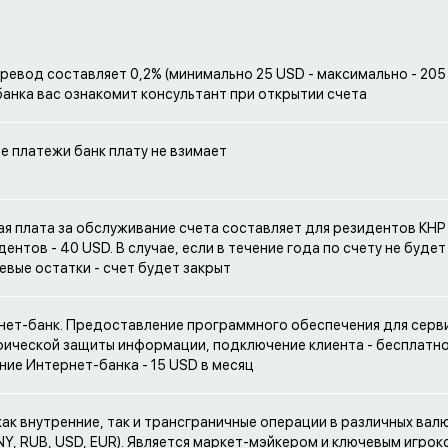
еревод составляет 0,2% (минимально 25 USD - максимально - 205 
анка вас ознакомит консультант при открытии счета
е платежи банк плату не взимает
я плата за обслуживание счета составляет для резидентов КНР 
дентов - 40 USD. В случае, если в течение года по счету не буде
левые остатки - счет будет закрыт
нет-банк. Предоставление программного обеспечения для серв
ической защиты информации, подключение клиента - бесплатно
ие Интернет-банка - 15 USD в месяц
ак внутренние, так и трансграничные операции в различных вал
NY, RUB, USD, EUR). Является маркет-мэйкером и ключевым игрок