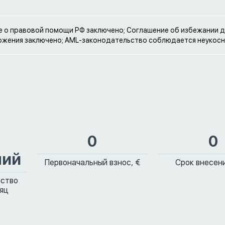
 о правовой помощи РФ заключено; Соглашение об избежании 
жения заключено; AML-законодательство соблюдается неукос
0
0
ний
Первоначальный взнос, €
Срок внесени
ество
сяц