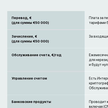
Перевод, €
Плата за п
(для суммы €50 000)
тарифами б
Зачисление, €
За входящи
(для суммы €50 000)
Обслуживание счета, €/год
Ежемесячна
для нерези
и будут ну
Управление счетом
Есть Интер
криптограф
Обслуживан
Банковские продукты
Проводит к
включая (C