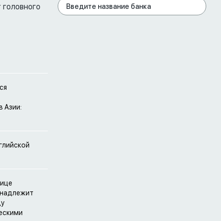
 головного
ся
 Азии:
нглийской
лице
инадлежит
ду
ескими