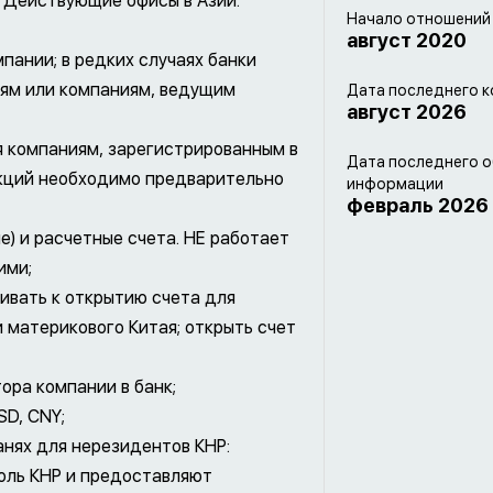
 Действующие офисы в Азии:
Начало отношений
август 2020
пании; в редких случаях банки
иям или компаниям, ведущим
Дата последнего к
август 2026
я компаниям, зарегистрированным в
Дата последнего 
икций необходимо предварительно
информации
февраль 2026
) и расчетные счета. НЕ работает
ими;
ивать к открытию счета для
 материкового Китая; открыть счет
ора компании в банк;
SD, CNY;
анях для нерезидентов КНР:
оль КНР и предоставляют