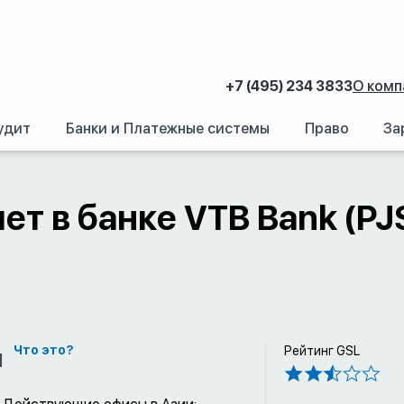
+7 (495) 234 3833
О комп
удит
Банки и Платежные системы
Право
За
аний.
/
Счет в иностранном банке: Как открыть банковский счет за рубежом
ет в банке VTB Bank (PJ
м
Что это?
Рейтинг GSL