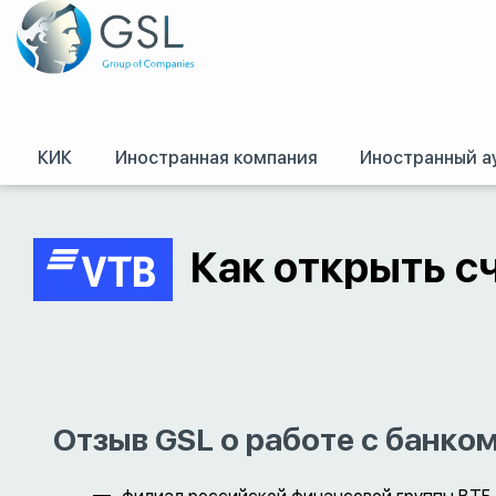
КИК
Иностранная компания
Иностранный а
GSL
/
Оффшоры и международное право. Регистрация оффшорных комп
Как открыть сч
Отзыв GSL о работе с банко