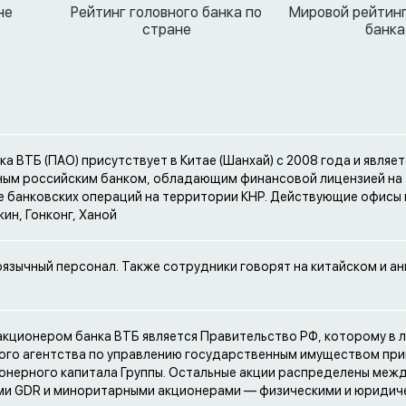
не
Рейтинг головного банка по
Мировой рейтинг
стране
банка
ка ВТБ (ПАО) присутствует в Китае (Шанхай) с 2008 года и являет
ным российским банком, обладающим финансовой лицензией на
 банковских операций на территории КНР. Действующие офисы в
ин, Гонконг, Ханой
оязычный персонал. Также сотрудники говорят на китайском и а
кционером банка ВТБ является Правительство РФ, которому в 
ого агентства по управлению государственным имуществом пр
онерного капитала Группы. Остальные акции распределены меж
ми GDR и миноритарными акционерами — физическими и юридич