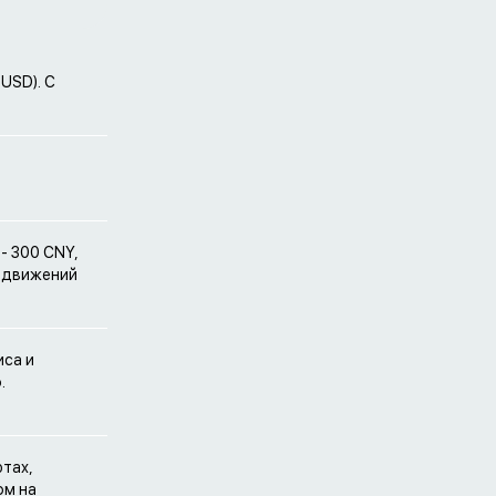
USD). С
- 300 CNY,
т движений
иса и
.
ютах,
ом на