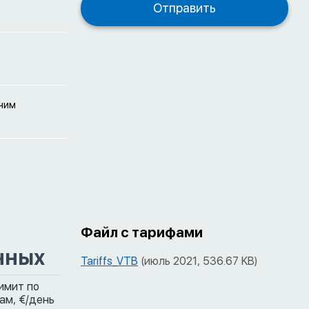
очим
Файл с тарифами
нных
Tariffs_VTB
(июль 2021, 536.67 KB)
имит по
ам,
€/день