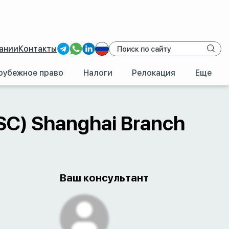
ании
Контакты
рубежное право
Налоги
Релокация
Еще
/
Китай
/
VTB Bank (PJSC) Shanghai Branch
SC) Shanghai Branch
Ваш консультант