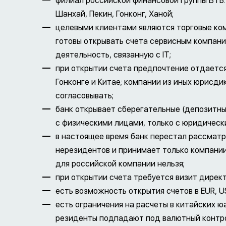
филиал российской финансовой группы ВТБ.
Шанхай, Пекин, Гонконг, Ханой;
целевыми клиентами являются торговые ком
готовы открывать счета сервисным компан
деятельность, связанную с IT;
при открытии счета предпочтение отдаетс
Гонконге и Китае; компании из иных юрисд
согласовывать;
банк открывает сберегательные (депозитные
с физическими лицами, только с юридическ
в настоящее время банк перестал рассматр
нерезидентов и принимает только компании
для российской компании нельзя;
при открытии счета требуется визит директ
есть возможность открытия счетов в EUR, U
есть ограничения на расчеты в китайских ю
резиденты подпадают под валютный контр