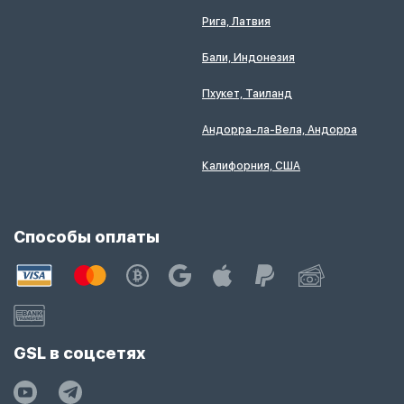
Рига, Латвия
Бали, Индонезия
Пхукет, Таиланд
Андорра-ла-Вела, Андорра
Калифорния, США
Способы оплаты
GSL в соцсетях