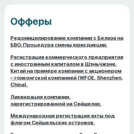
Офферы
Редомицилирование компании с Белиза на
БВО. Процедура смены юрисдикции.
Регистрация коммерческого предприятия
с иностранным капиталом в Шэньчжэне,
Китай на примере компании с акционером
– гонконгской компанией (WFOE, Shenzhen,
China).
Ликвидация компании,
зарегистрированной на Сейшелах.
Международная регистрация яхты под
флагом Сейшельских островов.