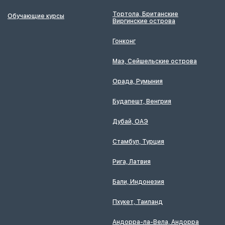
Тортола, Британские
Обучающие курсы
Виргинские острова
Гонконг
Маэ, Сейшельские острова
Орада, Румыния
Будапешт, Венгрия
Дубай, ОАЭ
Стамбул, Турция
Рига, Латвия
Бали, Индонезия
Пхукет, Таиланд
Андорра-ла-Вела, Андорра