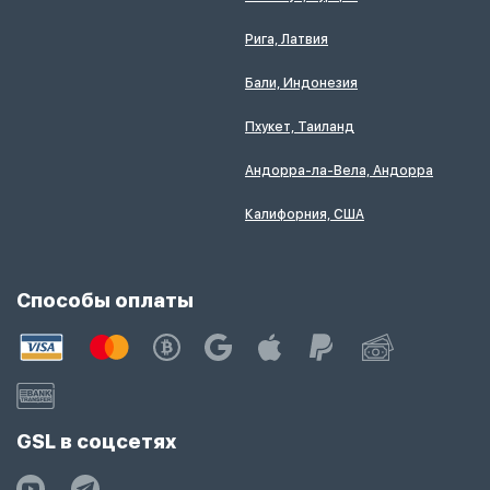
Рига, Латвия
Бали, Индонезия
Пхукет, Таиланд
Андорра-ла-Вела, Андорра
Калифорния, США
Способы оплаты
GSL в соцсетях