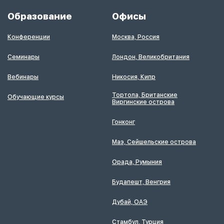
Образование
Офисы
Конференции
Москва, Россия
Семинары
Лондон, Великобритания
Вебинары
Никосия, Кипр
Тортола, Британские
Обучающие курсы
Виргинские острова
Гонконг
Маэ, Сейшельские острова
Орада, Румыния
Будапешт, Венгрия
Дубай, ОАЭ
Стамбул, Турция