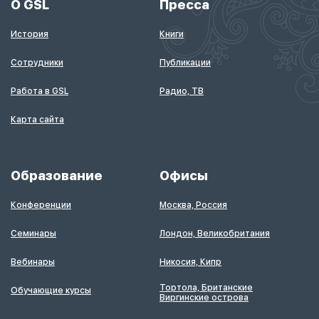
О GSL
Пресса
История
Книги
Сотрудники
Публикации
Работа в GSL
Радио, ТВ
Карта сайта
Образование
Офисы
Конференции
Москва, Россия
Семинары
Лондон, Великобритания
Вебинары
Никосия, Кипр
Тортола, Британские
Обучающие курсы
Виргинские острова