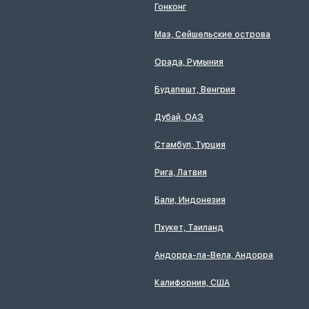
Гонконг
Маэ, Сейшельские острова
Орада, Румыния
Будапешт, Венгрия
Дубай, ОАЭ
Стамбул, Турция
Рига, Латвия
Бали, Индонезия
Пхукет, Таиланд
Андорра-ла-Вела, Андорра
Калифорния, США