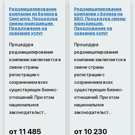
Редомицилирование
Редомицилирование
компании из Белиза в
компании с Белиза на
Сингапур. Процедура
БВО. Процедура смены
смены юрисдикции.
юрисдикции.
Предложение на
Предложение на
оказание услуг
оказание услуг
Процедура
Процедура
редомицилирования
редомицилирования
компании заключается в
компании заключается в
смене страны
смене страны
регистрации с
регистрации с
сохранением всех
сохранением всех
существующих бизнес-
существующих бизнес-
отношений. При этом
отношений. При этом
национальное
национальное
законодательст...
законодательст...
от 11 485
от 10 230