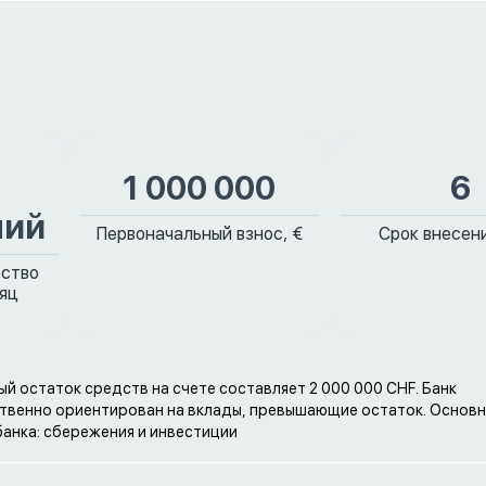
1 000 000
6
ний
Первоначальный взнос, €
Срок внесени
ество
сяц
й остаток средств на счете составляет 2 000 000 CHF. Банк
венно ориентирован на вклады, превышающие остаток. Основн
банка: сбережения и инвестиции