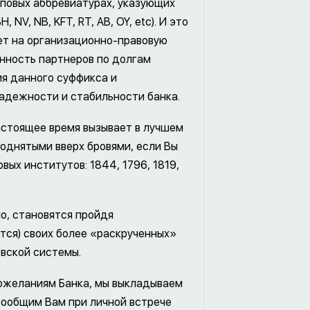
иповых аббревиатурах, указующих
 NV, NB, KFT, RT, AB, OY, etc). И это
ает на организационно-правовую
нность партнеров по долгам
ия данного суффикса и
адежности и стабильности банка.
астоящее время вызывает в лучшем
однятыми вверх бровями, если Вы
ых институтов: 1844, 1796, 1819,
ло, становятся пройдя
тся) своих более «раскрученных»
овской системы.
пожеланиям Банка, мы выкладываем
сообщим Вам при личной встрече