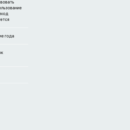
твовать
пользование
иход
уется
ие года
ок