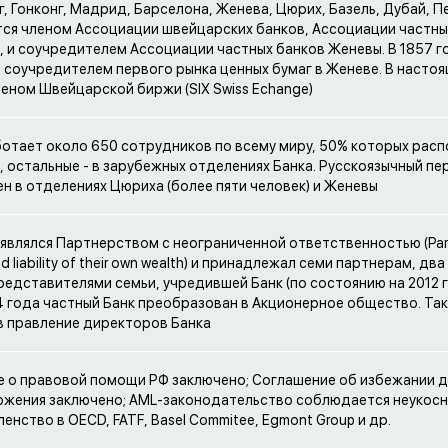
, Гонконг, Мадрид, Барселона, Женева, Цюрих, Базель, Дубай, Пер
тся членом Ассоциации швейцарских банков, Ассоциации частны
 и соучредителем Ассоциации частных банков Женевы. В 1857 г
 соучредителем первого рынка ценных бумаг в Женеве. В насто
леном Швейцарской биржи (SIX Swiss Echange)
ботает около 650 сотрудников по всему миру, 50% которых расп
 остальные - в зарубежных отделениях Банка. Русскоязычный пе
н в отделениях Цюриха (более пяти человек) и Женевы
 являлся Партнерством с неограниченной ответственностью (Par
ted liability of their own wealth) и принадлежал семи партнерам, дв
редставителями семьи, учредившей Банк (по состоянию на 2012 го
4 года частный Банк преобразован в Акционерное общество. Та
в правление директоров Банка
 о правовой помощи РФ заключено; Соглашение об избежании 
жения заключено; AML-законодательство соблюдается неукосн
енство в OECD, FATF, Basel Commitee, Egmont Group и др.