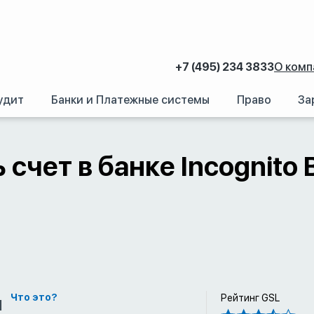
+7 (495) 234 3833
О комп
удит
Банки и Платежные системы
Право
За
аний.
/
Счет в иностранном банке: Как открыть банковский счет за рубежом
 счет в банке Incognito 
м
Что это?
Рейтинг GSL