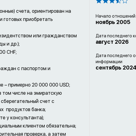
онные) счета, ориентирован на
Начало отношений
 и готовых приобретать
ноябрь 2005
резидентством или гражданством
Дата последнего к
август 2026
ы и др.);
00 CHF;
Дата последнего 
информации
сентябрь 202
раждан с паспортом и
е – примерно 20 000 000 USD;
в том числе на эмиратскую
 сберегательный счет с
х продуктов банка;
те у консультанта);
нциальным клиентом обязательна;
ительная проверка, а затем