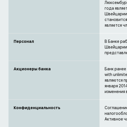
Люксембург
года являе
Швейцарии,
становится
является ч
Персонал
В Банке ра
Швейцарии,
представле
Акционеры банка
Банк ранее
with unlimi
являются п
января 201
изменения 
Конфиденциальность
Соглашение
налогообло
Активное чл