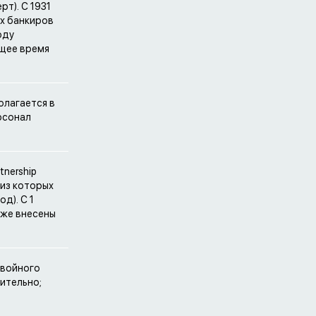
т). С 1931
х банкиров
оду
ящее время
олагается в
рсонал
tnership
а из которых
д). С 1
кже внесены
двойного
ительно;