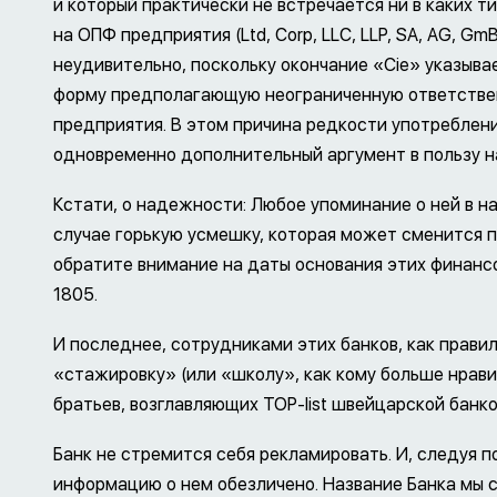
и который практически не встречается ни в каких т
на ОПФ предприятия (Ltd, Corp, LLC, LLP, SA, AG, GmBH,
неудивительно, поскольку окончание «Cie» указыв
форму предполагающую неограниченную ответстве
предприятия. В этом причина редкости употреблен
одновременно дополнительный аргумент в пользу н
Кстати, о надежности: Любое упоминание о ней в н
случае горькую усмешку, которая может сменится п
обратите внимание на даты основания этих финансов
1805.
И последнее, сотрудниками этих банков, как прави
«стажировку» (или «школу», как кому больше нрави
братьев, возглавляющих TOP-list швейцарской банк
Банк не стремится себя рекламировать. И, следуя 
информацию о нем обезличено. Название Банка мы 