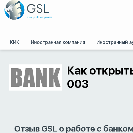
КИК
Иностранная компания
Иностранный а
GSL
/
Оффшоры и международное право. Регистрация оффшорных комп
Как открыть
003
Отзыв GSL о работе с банко