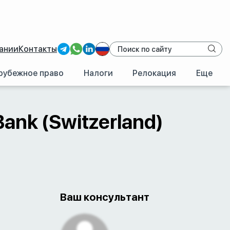
ании
Контакты
рубежное право
Налоги
Релокация
Еще
/
Швейцария
/
Incognito Bank (Switzerland) 003
Bank (Switzerland)
Ваш консультант