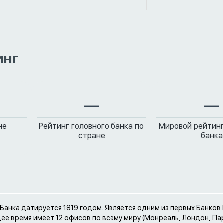
инг
—
—
не
Рейтинг головного банка по
Мировой рейтинг
стране
банка
Банка датируется 1819 годом. Является одним из первых Банко
щее время имеет 12 офисов по всему миру (Монреаль, Лондон, Па