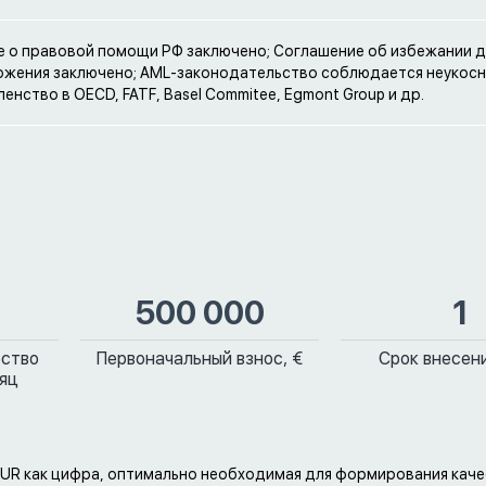
 о правовой помощи РФ заключено; Соглашение об избежании 
жения заключено; AML-законодательство соблюдается неукосн
енство в OECD, FATF, Basel Commitee, Egmont Group и др.
500 000
1
ество
Первоначальный взнос, €
Срок внесени
сяц
EUR как цифра, оптимально необходимая для формирования кач