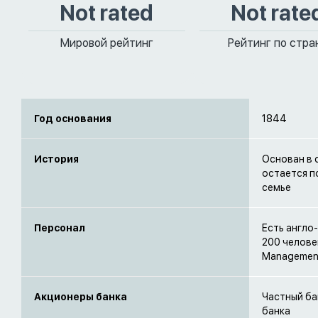
Not rated
Not rate
Мировой рейтинг
Рейтинг по стра
Год основания
1844
История
Основан в 
остается п
семье
Персонал
Есть англо
200 челове
Management
Акционеры банка
Частный ба
банка