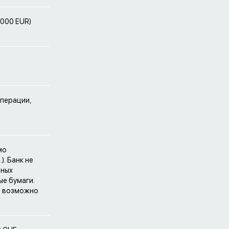
 000 EUR)
операции,
мо
). Банк не
ьных
ые бумаги.
it возможно