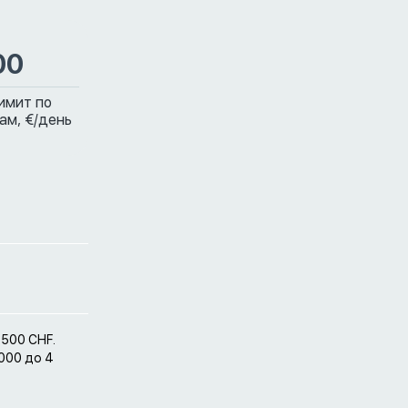
00
имит по
ам,
€/день
 500 CHF.
 000 до 4