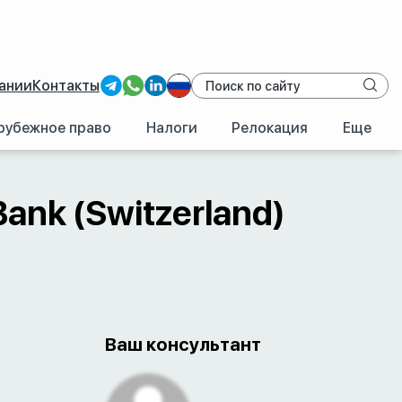
ании
Контакты
рубежное право
Налоги
Релокация
Еще
/
Швейцария
/
Incognito Bank (Switzerland) 001
Bank (Switzerland)
Ваш консультант