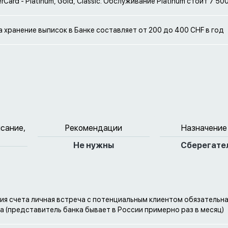
erCard - Platinum, Gold, Classic. Обслуживание Platinum стоит 7 50
а хранение выписок в Банке составляет от 200 до 400 CHF в год
исание,
Рекомендации
Назначение
Не нужны
Сберегате
ия счета личная встреча с потенциальным клиентом обязательн
а (представитель банка бывает в России примерно раз в месяц)