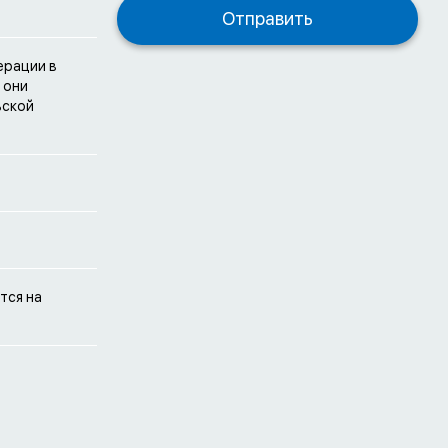
ерации в
 они
ьской
тся на