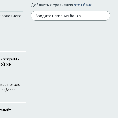
Добавить к сравнению
этот банк
 головного
 которым и
той же
ывает около
е (Asset
телей"