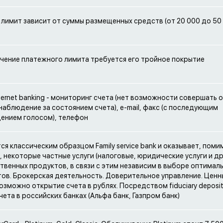
лимит зависит от суммы размещенных средств (от 20 000 до 50
чение платежного лимита требуется его тройное покрытие
ternet banking - мониторинг счета (нет возможности совершать 
наблюдение за состоянием счета), e-mail, факс (с последующим
ением голосом), телефон
тся классическим образцом Family service bank и оказывает, поми
 некоторые частные услуги (налоговые, юридические услуги и др.
твенных продуктов, в связи с этим независим в выборе оптимал
ов. Брокерская деятельность. Доверительное управление. Ценн
озможно открытие счета в рублях. Посредством fiduciary depos
чета в российских банках (Альфа банк, Газпром банк)