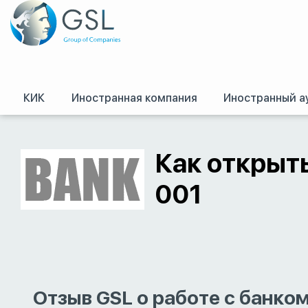
КИК
Иностранная компания
Иностранный а
GSL
/
Оффшоры и международное право. Регистрация оффшорных комп
Как открыть
001
Отзыв GSL о работе с банко