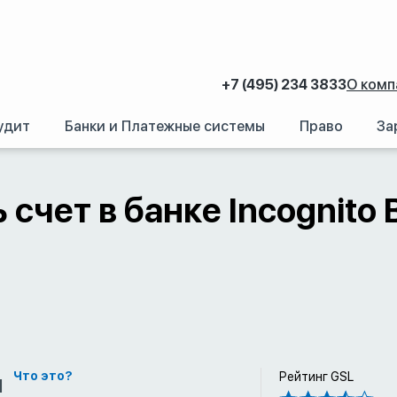
+7 (495) 234 3833
О комп
удит
Банки и Платежные системы
Право
За
аний.
/
Счет в иностранном банке: Как открыть банковский счет за рубежом
 счет в банке Incognito 
м
Что это?
Рейтинг GSL