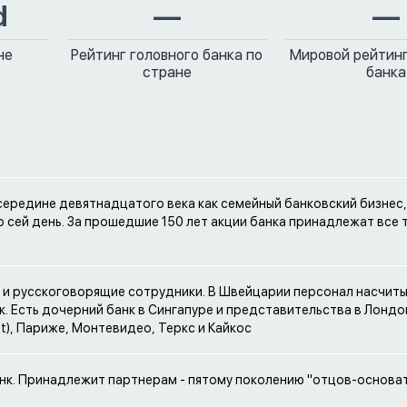
d
—
—
не
Рейтинг головного банка по
Мировой рейтинг
стране
банка
середине девятнадцатого века как семейный банковский бизнес,
о сей день. За прошедшие 150 лет акции банка принадлежат все 
- и русскоговорящие сотрудники. В Швейцарии персонал насчит
к. Есть дочерний банк в Сингапуре и представительства в Лондон
), Париже, Монтевидео, Теркс и Кайкос
нк. Принадлежит партнерам - пятому поколению "отцов-основа