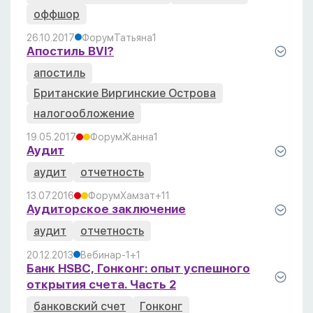
оффшор
26.10.2017
Форум
Татьяна
1
Апостиль BVI?
апостиль
Британские Виргинские Острова
налогообложение
19.05.2017
Форум
Жанна
1
Аудит
аудит
отчетность
13.07.2016
Форум
Хамзат
+1
1
Аудиторское заключение
аудит
отчетность
20.12.2013
Вебинар
-1
+1
Банк HSBC, Гонконг: опыт успешного
открытия счета. Часть 2
банковский счет
Гонконг