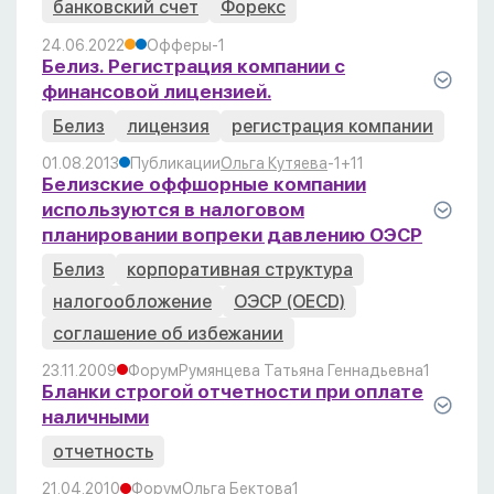
банковский счет
Форекс
24.06.2022
Офферы
-1
Белиз. Регистрация компании с
финансовой лицензией.
Белиз
лицензия
регистрация компании
01.08.2013
Публикации
Ольга Кутяева
-1
+1
1
Белизские оффшорные компании
используются в налоговом
планировании вопреки давлению ОЭСР
Белиз
корпоративная структура
налогообложение
ОЭСР (OECD)
соглашение об избежании
23.11.2009
Форум
Румянцева Татьяна Геннадьевна
1
Бланки строгой отчетности при оплате
наличными
отчетность
21.04.2010
Форум
Ольга Бектова
1