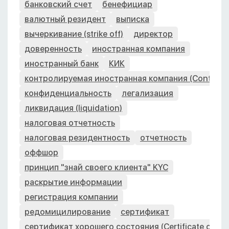
банковский счет
бенефициар
валютный резидент
выписка
вычеркивание (strike off)
директор
доверенность
иностранная компания
иностранный банк
КИК
контролируемая иностранная компания (Controlle
конфиденциальность
легализация
ликвидация (liquidation)
налоговая отчетность
налоговая резидентность
отчетность
оффшор
принцип "знай своего клиента" KYC
раскрытие информации
регистрация компании
редомицилирование
сертификат
сертификат хорошего состояния (Certificate of Go