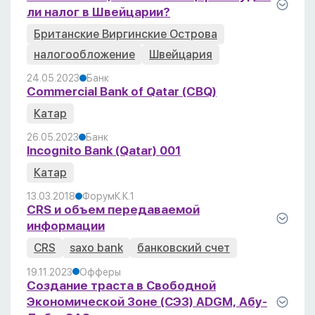
ли налог в Швейцарии?
Британские Виргинские Острова
налогообложение
Швейцария
24.05.2023
Банк
Commercial Bank of Qatar (CBQ)
Катар
26.05.2023
Банк
Incognito Bank (Qatar) 001
Катар
13.03.2018
Форум
К.К.
1
CRS и объем передаваемой
информации
CRS
saxo bank
банковский счет
19.11.2023
Офферы
Cоздание траста в Свободной
Экономической Зоне (СЭЗ) ADGM, Абу-