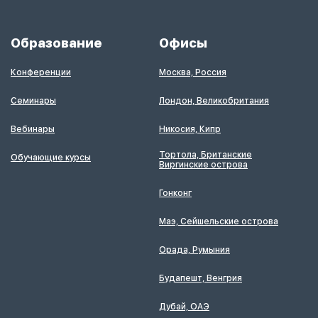
Образование
Офисы
Конференции
Москва, Россия
Семинары
Лондон, Великобритания
Вебинары
Никосия, Кипр
Тортола, Британские
Обучающие курсы
Виргинские острова
Гонконг
Маэ, Сейшельские острова
Орада, Румыния
Будапешт, Венгрия
Дубай, ОАЭ