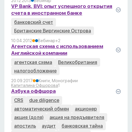
20.12.2013
Вебинар
VP Bank, BVI: опыт успешного открытия
счета в иностранном банке
банковский счет
Британские Виргинские Острова
10.04.2012
Вебинар
+2
Агентская схема с использованием
Английской компании
агентская схема
Великобритания
налогообложение
20.09.2017
Книги, Монографии
Капиталина Офшорова
1
Азбука оффшора
CRS
due diligence
автоматический обмен
акционер
акция (доля)
акция на предъявителя
апостиль
аудит
банковская тайна