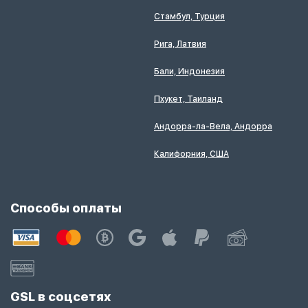
Стамбул, Турция
Рига, Латвия
Бали, Индонезия
Пхукет, Таиланд
Андорра-ла-Вела, Андорра
Калифорния, США
Способы оплаты
GSL в соцсетях