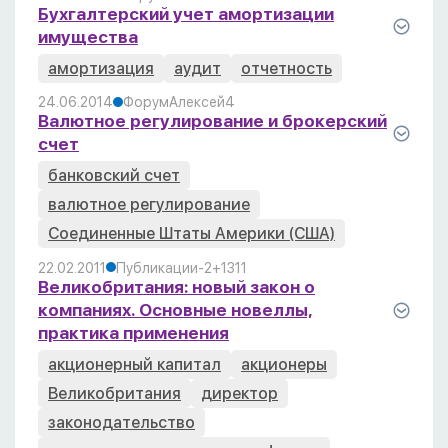
Бухгалтерский учет амортизации
имущества
амортизация
аудит
отчетность
24.06.2014
Форум
Алексей
4
Валютное регулирование и брокерский
счет
банковский счет
валютное регулирование
Соединенные Штаты Америки (США)
22.02.2011
Публикации
-2
+13
11
Великобритания: новый закон о
компаниях. Основные новеллы,
практика применения
акционерный капитал
акционеры
Великобритания
директор
законодательство