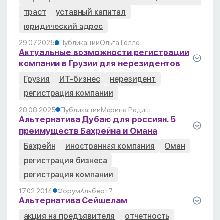
траст
уставный капитал
юридический адрес
29.07.2025
Публикации
Ольга Гелло
Актуальные возможности регистрации
компании в Грузии для нерезидентов
Грузия
ИТ-бизнес
нерезидент
регистрация компании
28.08.2025
Публикации
Марина Радиш
Альтернатива Дубаю для россиян. 5
преимуществ Бахрейна и Омана
Бахрейн
иностранная компания
Оман
регистрация бизнеса
регистрация компании
17.02.2014
Форум
Альберт
7
Альтернатива Сейшелам
акция на предъявителя
отчетность