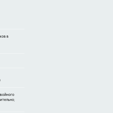
ков в
)
двойного
ительно;