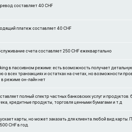
еревод составляет 40 CHF
ходящий платеж составляет 40 CHF
бслуживание счета составляет 250 CHF ежеквартально
anking в пассивном режиме: есть возможность получает детальну
 о всех транзакциях и остатках на счетах, но возможности пр
 в режиме он-лайн нет
ставляет полный спектр частных банковских услуг и продуктов: 
тека, кредитные продукты, торговля ценными бумагами и т.д
пускает карты, но может заказать для клиента любой вид карты. 
500 CHF в год.