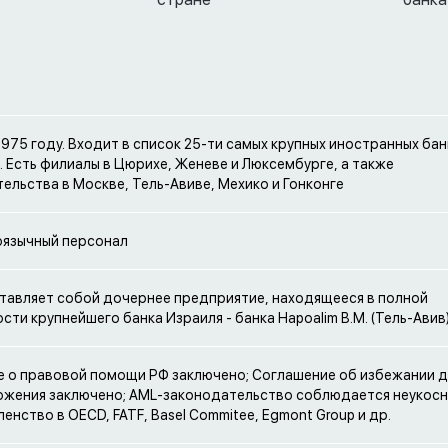
1975 году. Входит в список 25-ти самых крупных иностранных бан
 Есть филиалы в Цюрихе, Женеве и Люксембурге, а также
ельства в Москве, Тель-Авиве, Мехико и Гонконге
оязычный персонал
тавляет собой дочернее предприятие, находящееся в полной
сти крупнейшего банка Израиля - банка Hapoalim B.M. (Тель-Авив
 о правовой помощи РФ заключено; Соглашение об избежании 
жения заключено; AML-законодательство соблюдается неукосн
енство в OECD, FATF, Basel Commitee, Egmont Group и др.