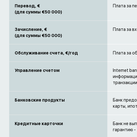
Перевод, €
Плата за п
(для суммы €50 000)
Зачисление, €
Плата за в
(для суммы €50 000)
Обслуживание счета, €/год
Плата за о
Управление счетом
Internet b
информацию
транзакции
Банковские продукты
Банк предо
карты, ипо
Кредитные карточки
Банк не вы
гарантию - 