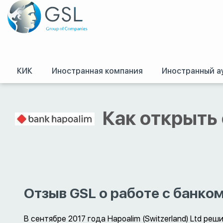
КИК
Иностранная компания
Иностранный а
GSL
/
Оффшоры и международное право. Регистрация оффшорных комп
Как открыть 
Отзыв GSL о работе с банко
В сентябре 2017 года Hapoalim (Switzerland) Ltd ре