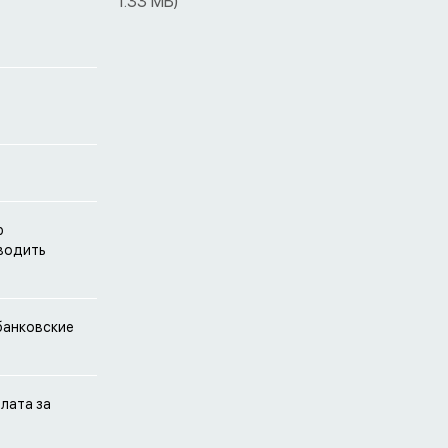
1.33 MB)
ю
оводить
банковские
Плата за