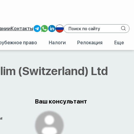
ании
Контакты
рубежное право
Налоги
Релокация
Еще
/
Швейцария
/
Bank Hapoalim (Switzerland) Ltd
im (Switzerland) Ltd
Ваш консультант
им