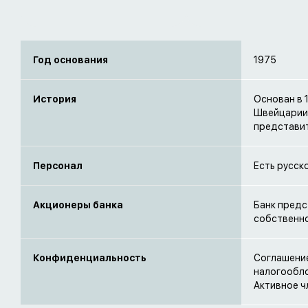
Год основания
1975
История
Основан в 
Швейцарии.
представит
Персонал
Есть русск
Акционеры банка
Банк предс
собственно
Конфиденциальность
Соглашение
налогообло
Активное чл