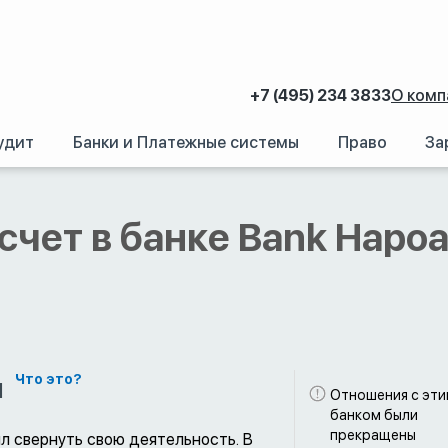
+7 (495) 234 3833
О комп
удит
Банки и Платежные системы
Право
За
аний.
/
Счет в иностранном банке: Как открыть банковский счет за рубежом
счет в банке Bank Hapoal
м
Что это?
Отношения с эт
банком были
прекращены
шил свернуть свою деятельность. В