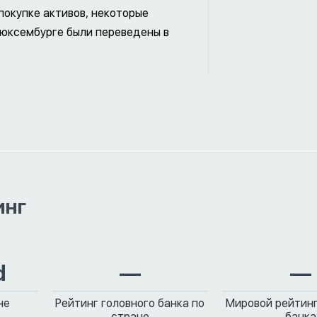
покупке активов, некоторые
 Люксембурге были переведены в
инг
d
—
—
не
Рейтинг головного банка по
Мировой рейтинг
стране
банка