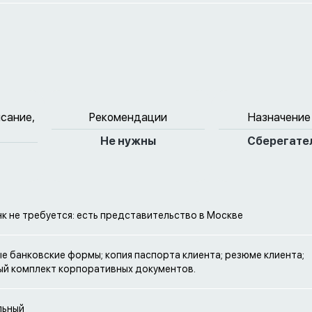
исание,
Рекомендации
Назначение
Не нужны
Сберегате
нк не требуется: есть представительство в Москве
е банковские формы; копия паспорта клиента; резюме клиента;
й комплект корпоративных документов.
льный