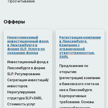
Просчитываема
Офферы
Нерегулируемый
Регистрация компании
инвестиционный фонд
в Люксембурге.
в Люксембурге в
Компания с
форме SLP. Услуги по
ограниченной
созданию фонда
ответственностью,
SARL
Инвестиционный фонд в
Предложение по
Люксембурге в форме
открытию
SLP. Регулирование.
(регистрации) компании
Сегрегация инвестиций/
и банковского счета на
инвесторов.
нее в Люксембурге.
Нерегулируемая
Корпоративные
структура SLP+SARL.
требования. Основы
Стоимость услуг.