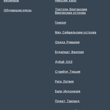
Вебинары
Никосия, Кипр
Тортола, Британские
Обучающие курсы
Виргинские острова
Гонконг
Маэ, Сейшельские острова
Орада, Румыния
Будапешт, Венгрия
Дубай, ОАЭ
Стамбул, Турция
Рига, Латвия
Бали, Индонезия
Пхукет, Таиланд