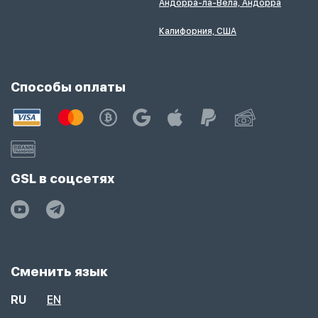
Андорра-ла-Вела, Андорра
Калифорния, США
Способы оплаты
GSL в соцсетях
Сменить язык
RU
EN