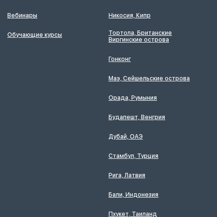
Вебинары
Никосия, Кипр
Тортола, Британские
Обучающие курсы
Виргинские острова
Гонконг
Маэ, Сейшельские острова
Орада, Румыния
Будапешт, Венгрия
Дубай, ОАЭ
Стамбул, Турция
Рига, Латвия
Бали, Индонезия
Пхукет, Таиланд