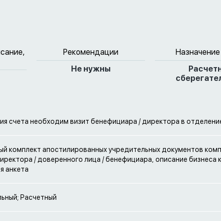
исание,
Рекомендации
Назначение
Не нужны
Расчет
сберегате
ия счета необходим визит бенефициара / директора в отделени
й комплект апостилированных учредительных документов комп
иректора / доверенного лица / бенефициара, описание бизнеса 
я анкета
ьный; Расчетный