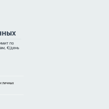
нных
имит по
ам,
€/день
и личных