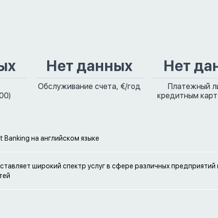
ых
Нет данных
Нет да
Обслуживание счета, €/год
Платежный л
00)
кредитным карт
et Banking на английском языке
ставляет широкий спектр услуг в сфере различных предприятий 
тей