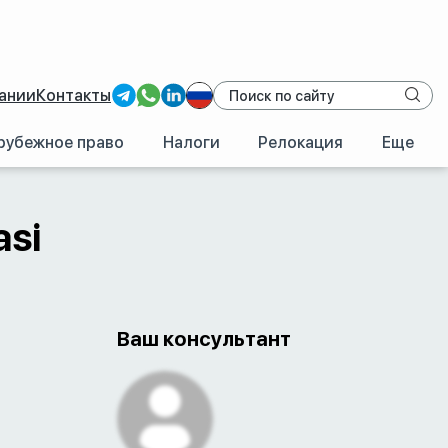
ании
Контакты
рубежное право
Налоги
Релокация
Еще
/
Турция
/
Ziraat Bankasi
asi
Ваш консультант