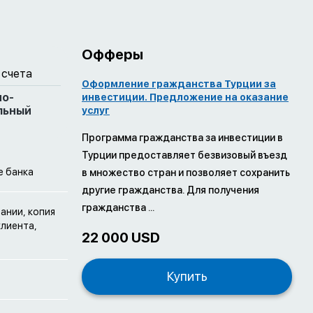
Офферы
 счета
Оформление гражданства Турции за
но-
инвестиции. Предложение на оказание
льный
услуг
Программа гражданства за инвестиции в
Турции предоставляет безвизовый въезд
е банка
в множество стран и позволяет сохранить
другие гражданства. Для получения
гражданства ...
ании, копия
клиента,
22 000 USD
Купить