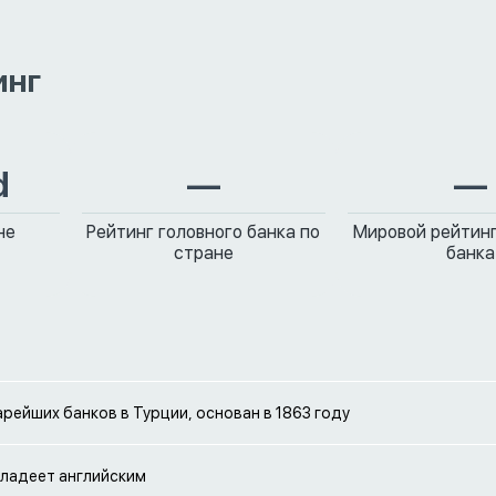
инг
d
—
—
не
Рейтинг головного банка по
Мировой рейтинг
стране
банка
арейших банков в Турции, основан в 1863 году
ладеет английским