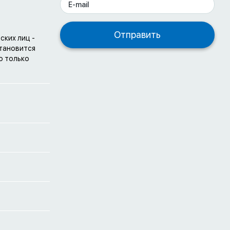
ских лиц -
становится
о только