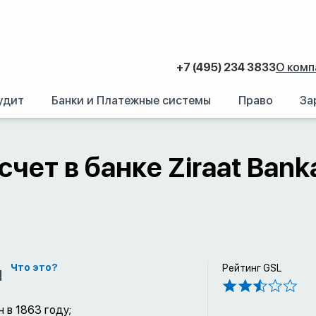
+7 (495) 234 3833
О комп
удит
Банки и Платежные системы
Право
За
аний.
/
Счет в иностранном банке: Как открыть банковский счет за рубежом
счет в банке Ziraat Bank
м
Что это?
Рейтинг GSL
 в 1863 году;