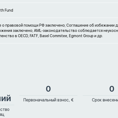
lth Fund
 о правовой помощи РФ заключено; Соглашение об избежании 
жения заключено; AML-законодательство соблюдается неукосн
енство в OECD, FATF, Basel Commitee, Egmont Group и др.
0
0
ний
Первоначальный взнос, €
Срок внесени
ество
сяц