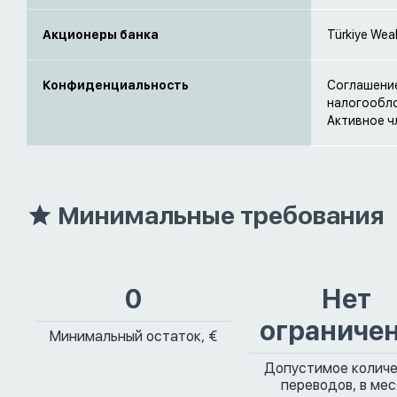
Акционеры банка
Türkiye​ Wea
Конфиденциальность
Соглашение
налогообло
Активное чл
Минимальные требования
0
Нет
ограниче
Минимальный остаток, €
Допустимое колич
переводов, в ме