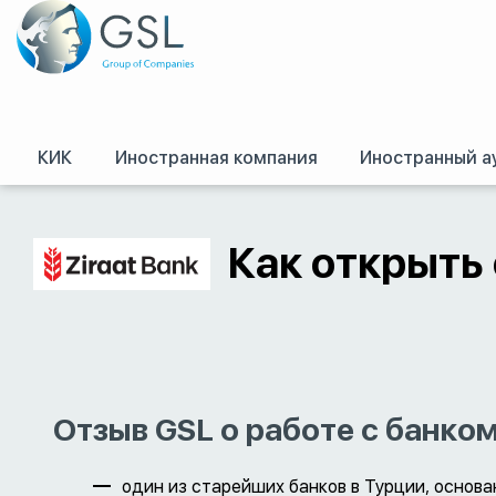
КИК
Иностранная компания
Иностранный а
GSL
/
Оффшоры и международное право. Регистрация оффшорных комп
Как открыть 
Отзыв GSL о работе с банко
один из старейших банков в Турции, основан