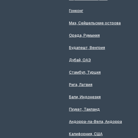
Гонконг
Маэ, Сейшельские острова
Орада, Румыния
Будапешт, Венгрия
Дубай, ОАЭ
Стамбул, Турция
Рига, Латвия
Бали, Индонезия
Пхукет, Таиланд
Андорра-ла-Вела, Андорра
Калифорния, США