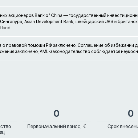
ных акционеров Bank of China — государственный инвестицион
 Сингапура, Asian Development Bank, швейцарский UBS и британск
tland
 о правовой помощи РФ заключено; Соглашение об избежании 
жения заключено; AML-законодательство соблюдается неукос
0
0
ество
Первоначальный взнос, €
Срок внесени
сяц