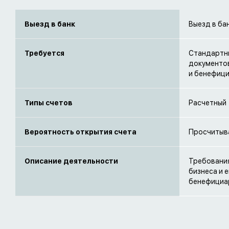
Выезд в банк
Выезд в ба
Требуется
Стандартны
документов
и бенефиц
Типы счетов
Расчетный
Вероятность открытия счета
Просчитыв
Описание деятельности
Требования
бизнеса и 
бенефициар