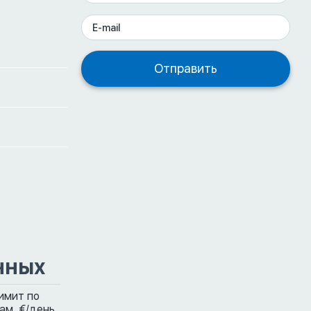
нных
имит по
ам,
€/день