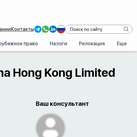
ании
Контакты
рубежное право
Налоги
Релокация
Еще
/
Гонконг
/
Bank of China Hong Kong Limited
na Hong Kong Limited
Ваш консультант