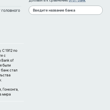
Добавить к сравнению
этот банк
 головного
. С 1912 по
те с
и Bank of
ая были
 банк стал
льства
к.
, Гонконга,
в мира