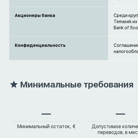
Акционеры банка
Среди круп
Temasek из
Bank of Sco
Конфиденциальность
Соглашение
налогообло
Минимальные требования
—
—
Минимальный остаток, €
Допустимое колич
переводов, в ме