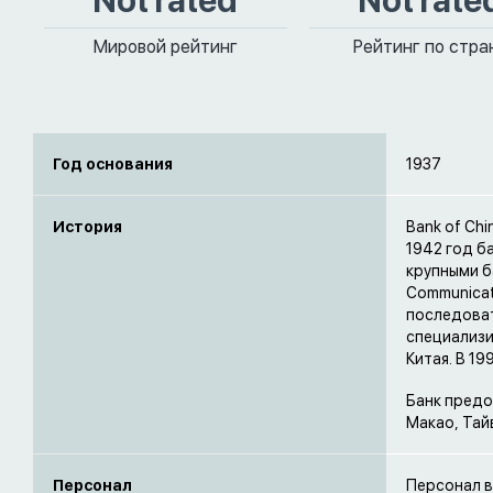
Not rated
Not rate
Мировой рейтинг
Рейтинг по стра
Год основания
1937
История
Bank of Chi
1942 год б
крупными ба
Communicat
последоват
специализ
Китая. В 1
Банк предо
Макао, Тай
Персонал
Персонал в