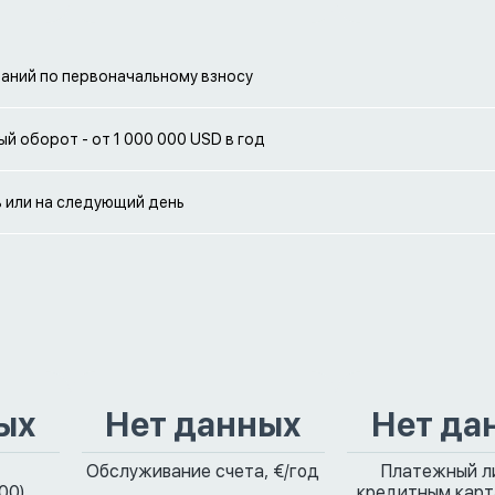
аний по первоначальному взносу
й оборот - от 1 000 000 USD в год
ь или на следующий день
ых
Нет данных
Нет да
Обслуживание счета, €/год
Платежный л
00)
кредитным карт