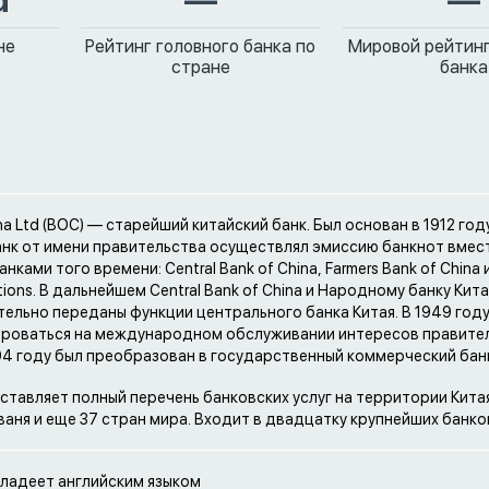
d
—
—
не
Рейтинг головного банка по
Мировой рейтинг
стране
банка
na Ltd (BOC) — старейший китайский банк. Был основан в 1912 году
анк от имени правительства осуществлял эмиссию банкнот вмес
нками того времени: Central Bank of China, Farmers Bank of China 
ions. В дальнейшем Central Bank of China и Народному банку Кит
ельно переданы функции центрального банка Китая. В 1949 году
ироваться на международном обслуживании интересов правите
994 году был преобразован в государственный коммерческий бан
ставляет полный перечень банковских услуг на территории Китая
ваня и еще 37 стран мира. Входит в двадцатку крупнейших банко
ладеет английским языком