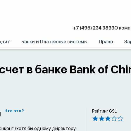
+7 (495) 234 3833
О комп
удит
Банки и Платежные системы
Право
За
аний.
/
Счет в иностранном банке: Как открыть банковский счет за рубежом
счет в банке Bank of Chi
м
Что это?
Рейтинг GSL
онконг (хотя бы одному директору