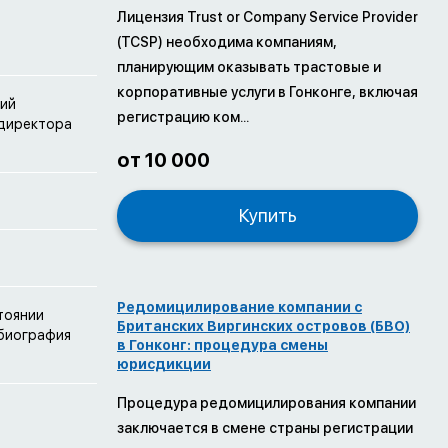
Лицензия Trust or Company Service Provider
(TCSP) необходима компаниям,
планирующим оказывать трастовые и
корпоративные услуги в Гонконге, включая
пий
регистрацию ком...
 директора
от 10 000
Купить
Редомицилирование компании с
тоянии
Британских Виргинских островов (БВО)
 биография
в Гонконг: процедура смены
юрисдикции
Процедура редомицилирования компании
заключается в смене страны регистрации