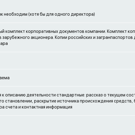
нк необходим (хотя бы для одного директора)
й комплект корпоративных документов компании. Комплект ко
 зарубежного акционера. Копии российских и загранпаспортов
иара
аема
 к описанию деятельности стандартные: рассказ о текущем сос
его становлении, раскрытие источника происхождения средств,
а счета и контактная информация