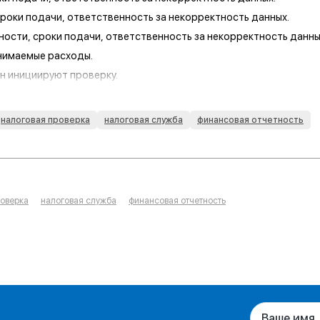
сроки подачи, ответственность за некорректность данных.
ости, сроки подачи, ответственность за некорректность данны
нимаемые расходы.
ан инициируют проверку.
нициируют налоговую проверку.
й, зарегистрированных на Кипре.
налоговая проверка
налоговая служба
финансовая отчетность
й, зарегистрированных в Гонконге.
роверка
налоговая служба
финансовая отчетность