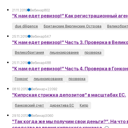
21.11.2019
Вебинар
802
“К нам едет ревизор!” Как регистрационный аген
due diligence
Британские Виргинские Острова
Великобрит
25.11.2019
Вебинар
547
“К нам едет ревизор!” Часть 3. Проверка в Вели
Великобритания
лицензирование
проверка
25.11.2019
Вебинар
488
“К нам едет ревизор!” Часть 4. Проверка в Гонко
Гонконг
лицензирование
проверка
08.10.2013
Вебинар
+2
2092
“Кипрская стрижка депозитов” в масштабах ЕС.
банковский счет
директива ЕС
Кипр
29.10.2013
Вебинар
3060
“Так когда же мы получим свои деньги?”. На что 
средства во время кипрского кризиса