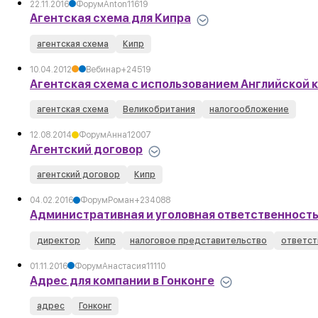
22.11.2016
Форум
Anton
1
1619
Агентская схема для Кипра
агентская схема
Кипр
10.04.2012
Вебинар
+2
4519
Агентская схема с использованием Английской 
агентская схема
Великобритания
налогообложение
12.08.2014
Форум
Анна
1
2007
Агентский договор
агентский договор
Кипр
04.02.2016
Форум
Роман
+2
3
4088
Административная и уголовная ответственность
директор
Кипр
налоговое представительство
ответст
01.11.2016
Форум
Анастасия
1
1110
Адрес для компании в Гонконге
адрес
Гонконг