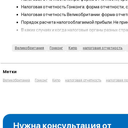
Налоговая отчетность Гонконга: форма отчетности, 
Налоговая отчетность Великобритании: форма отчетн
Порядок расчета налогооблагаемой прибыли. Не при
В каких случаях и когда налоговые органы разных стр
Случаи, когда налогоплательщики самостоятельно и
Практические кейсы по налоговым проверкам компани
Великобритания
Гонконг
Кипр
налоговая отчетность
Практические кейсы по налоговым проверкам компани
Метки
Великобритания
Гонконг
Кипр
налоговая отчетность
налоговая п
Нужна консультация от