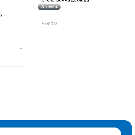
х.
5 000
Р
УБ.