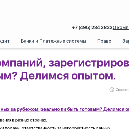
+7 (495) 234 3833
О комп
удит
Банки и Платежные системы
Право
За
оговые проверки компаний, зарегистрированных за рубежом: реально ли 
омпаний, зарегистриров
вым? Делимся опытом.
Свернут
ных за рубежом: реально ли быть готовым? Делимся о
вания в разных странах.
ки подачи, ответственность за некорректность данных.