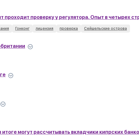
т проходит проверку у регулятора. Опыт в четырех ст
ания
Гонконг
лицензия
проверка
Сейшельские острова
кобритании
нге
в итоге могут рассчитывать вкладчики кипрских банков 