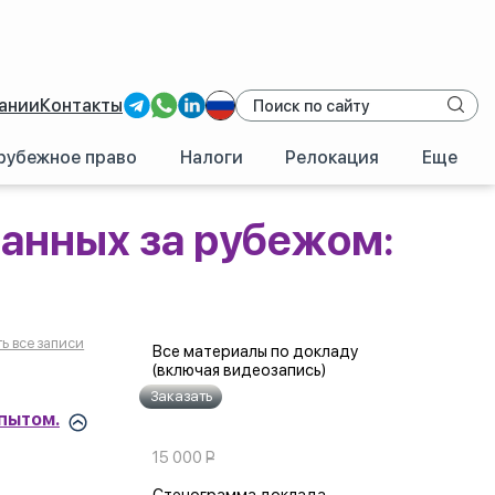
ании
Контакты
рубежное право
Налоги
Релокация
Еще
быть готовым? Делимся опытом.
анных за рубежом:
ь все записи
Все материалы по докладу
(включая видеозапись)
пытом.
15 000
Р
УБ.
Стенограмма доклада