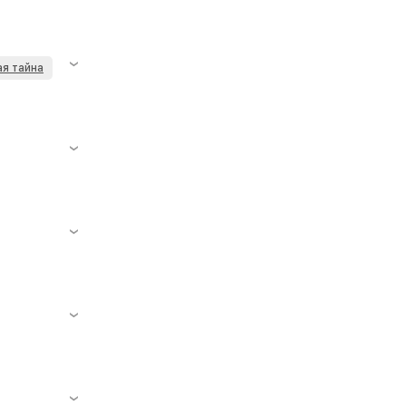
ая тайна
ат