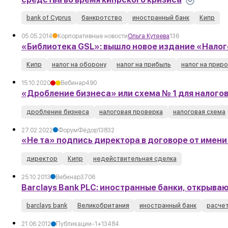
bank of Cyprus
банкротство
иностранный банк
Кипр
05.05.2014
Корпоративные новости
Ольга Кутяева
136
«Библиотека GSL»: вышло новое издание «Налог
Кипр
налог на оборону
налог на прибыль
налог на приро
15.10.2020
Вебинар
490
«Дробление бизнеса» или схема № 1 для налого
дробление бизнеса
налоговая проверка
налоговая схема
27.02.2022
Форум
Фёдор
1
3832
«Не та» подпись директора в договоре от имен
директор
Кипр
недействительная сделка
25.10.2013
Вебинар
3706
Barclays Bank PLC: иностранные банки, открыв
barclays bank
Великобритания
иностранный банк
расче
21.06.2012
Публикации
-1
+1
3484