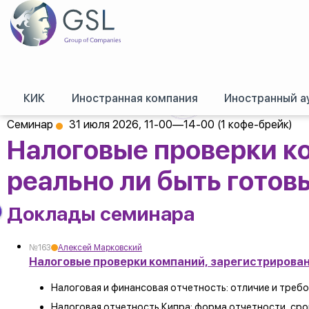
КИК
Иностранная компания
Иностранный а
GSL
/
Оффшорные конференции, семинары и обучение
/
Семинары
/
Нал
Семинар
31 июля 2026,
11-00—14-00
(1 кофе-брейк)
Налоговые проверки к
реально ли быть гото
Доклады семинара
№163
Алексей Марковский
Налоговые проверки компаний, зарегистрирован
Налоговая и финансовая отчетность: отличие и требо
Налоговая отчетность Кипра: форма отчетности, сро