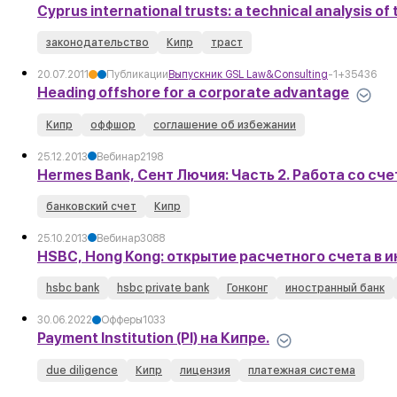
Cyprus international trusts: a technical analysis o
законодательство
Кипр
траст
20.07.2011
Публикации
Выпускник GSL Law&Consulting
-1
+3
5436
Heading offshore for a corporate advantage
Кипр
оффшор
соглашение об избежании
25.12.2013
Вебинар
2198
Hermes Bank, Сент Лючия: Часть 2. Работа со с
банковский счет
Кипр
25.10.2013
Вебинар
3088
HSBC, Hong Kong: открытие расчетного счета в 
hsbc bank
hsbc private bank
Гонконг
иностранный банк
30.06.2022
Офферы
1033
Payment Institution (PI) на Кипре.
due diligence
Кипр
лицензия
платежная система