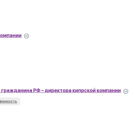
компании
 гражданина РФ – директора кипрской компании
венность