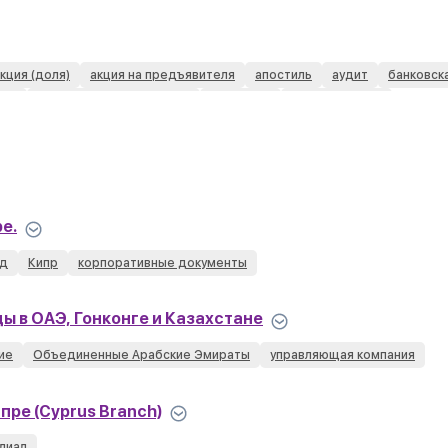
кция (доля)
акция на предъявителя
апостиль
аудит
банковск
ска
вычеркивание (strike off)
директор
доверенность
руемая иностранная компания (Controlled Foreign Company (CFC)
налоговая отчетность
налоговая резидентность
отчетность
формации
регистрация компании
редомицилирование
сертифик
траст
уставный капитал
юридический адрес
е.
нд
Кипр
корпоративные документы
 в ОАЭ, Гонконге и Казахстане
ие
Объединенные Арабские Эмираты
управляющая компания
пре (Cyprus Branch)
лиал