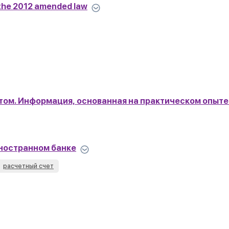
f the 2012 amended law
четом. Информация, основанная на практическом опыте
иностранном банке
расчетный счет