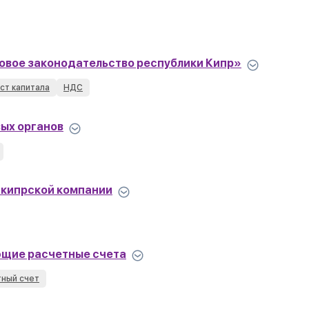
овое законодательство республики Кипр»
ст капитала
НДС
вых органов
и кипрской компании
ающие расчетные счета
тный счет