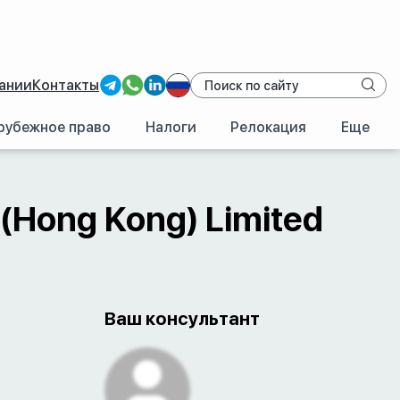
ании
Контакты
рубежное право
Налоги
Релокация
Еще
/
Гонконг
/
OCBC Bank (Hong Kong) Limited
(Hong Kong) Limited
Ваш консультант