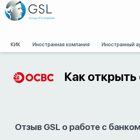
КИК
Иностранная компания
Иностранный а
GSL
/
Оффшоры и международное право. Регистрация оффшорных комп
Как открыть 
Отзыв GSL о работе с банко