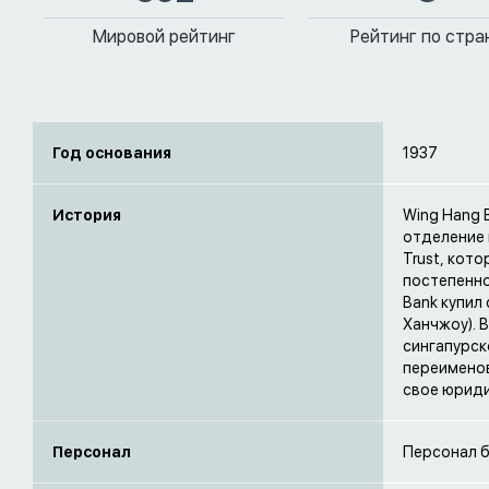
Мировой рейтинг
Рейтинг по стра
Год основания
1937
История
Wing Hang B
отделение 
Trust, кот
постепенно
Bank купил 
Ханчжоу). 
сингапурск
переименов
свое юриди
Персонал
Персонал б