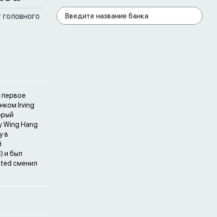
 головного
е первое
ком Irving
орый
у Wing Hang
у в
й
) и был
ited сменил