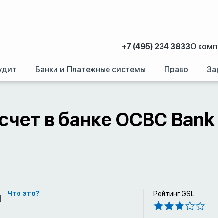
+7 (495) 234 3833
О комп
удит
Банки и Платежные системы
Право
За
аний.
/
Счет в иностранном банке: Как открыть банковский счет за рубежом
счет в банке OCBC Bank 
м
Что это?
Рейтинг GSL