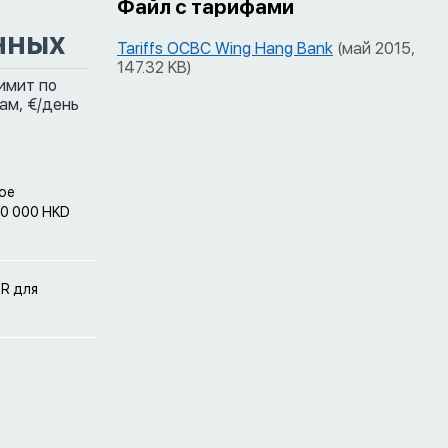
Файл с тарифами
нных
Tariffs OCBC Wing Hang Bank
(май 2015,
147.32 KB)
имит по
ам,
€/день
ное
00 000 HKD
UR для