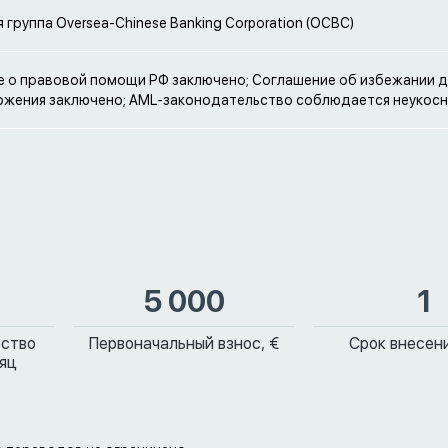
 группа Oversea-Chinese Banking Corporation (OCBC)
 о правовой помощи РФ заключено; Соглашение об избежании 
жения заключено; AML-законодательство соблюдается неукос
5 000
1
ество
Первоначальный взнос, €
Срок внесени
сяц