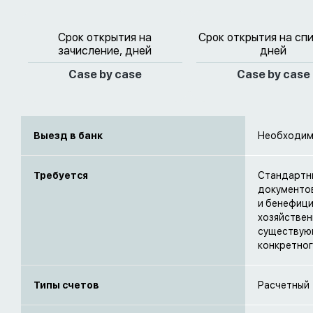
Срок открытия на
Срок открытия на сп
зачисление, дней
дней
Case by case
Case by case
Выезд в банк
Необходим 
Требуется
Стандартны
документов
и бенефици
хозяйствен
существующ
конкретног
Типы счетов
Расчетный