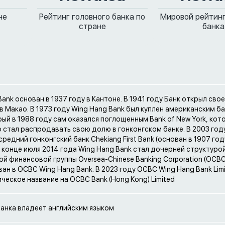
не
Рейтинг головного банка по
Мировой рейтинг
стране
банка
ank основан в 1937 году в Кантоне. В 1941 году Банк открыл сво
в Макао. В 1973 году Wing Hang Bank был куплен американским бан
орый в 1988 году сам оказался поглощенным Bank of New York, кот
 стал распродавать свою долю в гонконгском банке. В 2003 год
средний гонконгский банк Chekiang First Bank (основан в 1907 год
В конце июля 2014 года Wing Hang Bank стал дочерней структуро
ой финансовой группы Oversea-Chinese Banking Corporation (OCBC
ан в OCBC Wing Hang Bank. В 2023 году OCBC Wing Hang Bank Lim
ческое название на OCBC Bank (Hong Kong) Limited
анка владеет английским языком