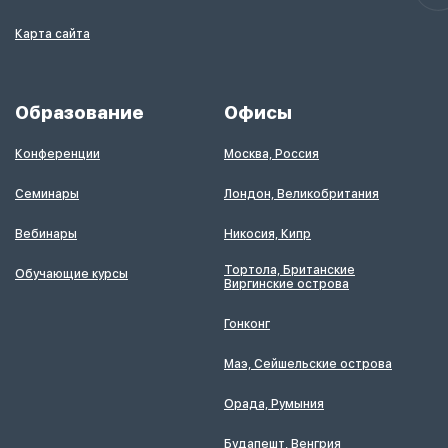
Карта сайта
Образование
Офисы
Конференции
Москва, Россия
Семинары
Лондон, Великобритания
Вебинары
Никосия, Кипр
Тортола, Британские
Обучающие курсы
Виргинские острова
Гонконг
Маэ, Сейшельские острова
Орада, Румыния
Будапешт, Венгрия