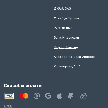
Дубай, ОАЭ
Стамбул, Турция
Рига, Латвия
Бали, Индонезия
Пхукет, Таиланд
Андорра-ла-Вела, Андорра
Калифорния, США
Способы оплаты