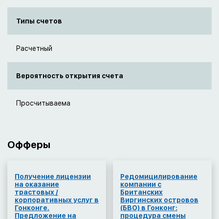
Типы счетов
Расчетный
Вероятность открытия счета
Просчитываема
Офферы
Получение лицензии
Редомицилирование
на оказание
компании с
трастовых /
Британских
корпоративных услуг в
Виргинских островов
Гонконге.
(БВО) в Гонконг:
Предложение на
процедура смены