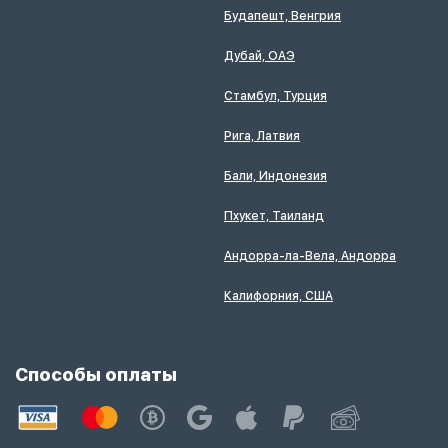
Будапешт, Венгрия
Дубай, ОАЭ
Стамбул, Турция
Рига, Латвия
Бали, Индонезия
Пхукет, Таиланд
Андорра-ла-Вела, Андорра
Калифорния, США
Способы оплаты