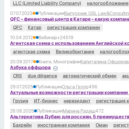
LLC (Limited Liability Company)
налогообложение
07.07.2023
Публикации
Выпускник GSL Law&Consulti
QFC – финансовый центр в Катаре – какую компа
QFC
Катар
регистрация компании
10.04.2012
Вебинар
+2
4519
Агентская схема с использованием Английской 
агентская схема
Великобритания
налогообло
20.09.2017
Книги, Монографии
Капиталина Офшоров
Азбука оффшора
CRS
due diligence
автоматический обмен
ак
аудит
банковская тайна
банковский счет
бе
29.07.2025
Публикации
Ольга Гелло
456
вычеркивание (strike off)
директор
доверенно
Актуальные возможности регистрации компании 
контролируемая иностранная компания (Controlled
Грузия
ИТ-бизнес
нерезидент
регистрация 
ликвидация (liquidation)
налоговая отчетность
28.08.2025
Публикации
Марина Радиш
472
принцип "знай своего клиента" KYC
раскрытие 
Альтернатива Дубаю для россиян. 5 преимуществ
сертификат
сертификат хорошего состояния (Cer
Бахрейн
иностранная компания
Оман
регист
юридический адрес