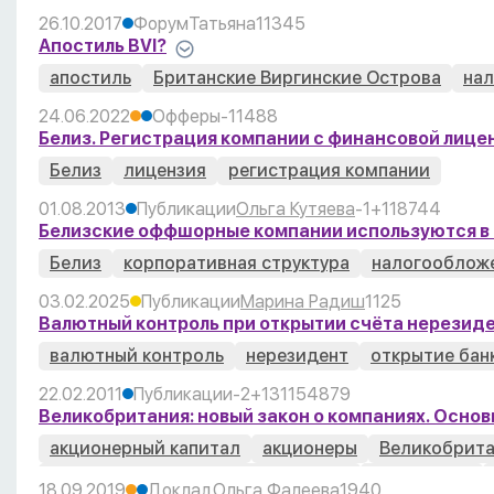
26.10.2017
Форум
Татьяна
1
1345
Апостиль BVI?
апостиль
Британские Виргинские Острова
на
24.06.2022
Офферы
-1
1488
Белиз. Регистрация компании с финансовой лице
Белиз
лицензия
регистрация компании
01.08.2013
Публикации
Ольга Кутяева
-1
+1
1
8744
Белизские оффшорные компании используются в
Белиз
корпоративная структура
налогооблож
03.02.2025
Публикации
Марина Радиш
1125
Валютный контроль при открытии счёта нерезиде
валютный контроль
нерезидент
открытие бан
22.02.2011
Публикации
-2
+13
11
54879
Великобритания: новый закон о компаниях. Осно
акционерный капитал
акционеры
Великобрит
организационно-правовые формы
отчетность
18.09.2019
Доклад
Ольга Фалеева
1940