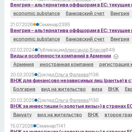
Венгрия – альтернатива оффшорам в ЕС: текущие
economic substance
банковский счет
Венгрия
компания с ограниченной ответственностью
на
21.07.2026
Семинар
2395
Венгрия – альтернатива оффшорам в ЕС: текущие
economic substance
банковский счет
Венгрия
налогообложение
отчетность
регистрация к
02.02.2024
Публикации
Александр Власов
849
Виды и особенности компаний в Армении
Армения
иностранная компания
регистрация 
20.02.2025
Доклад
Ольга Фалеева
1136
ВНЖ для финансово независимых лиц (рантье) в 
Болгария
вид на жительство
виза
ВНЖ
Ев
резидентство
Релокация
Российская Федера
20.02.2025
Доклад
Ольга Фалеева
1130
ВНЖ за инвестиции («золотые визы») в странах 
Вануату
вид на жительство
ВНЖ
второе гра
Кипр
Португалия
резидентство
Релокация
15.07.2026
Семинар
1141
ВНЖ за инвестиции («золотые визы») в странах 