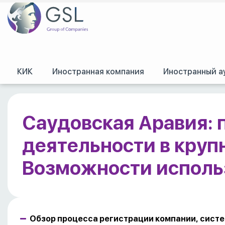
КИК
Иностранная компания
Иностранный а
GSL
/
Оффшорные конференции, семинары и обучение
/
Доклады, стен
Возможности использования для структурирования бизнеса.
Саудовская Аравия: 
деятельности в круп
Возможности использ
Обзор процесса регистрации компании, сист