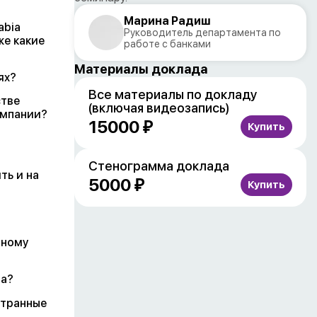
Марина Радиш
abia
Руководитель департамента по
же какие
работе с банками
Материалы доклада
ях?
Все материалы по докладу
стве
(включая видеозапись)
омпании?
15000 ₽
Стенограмма доклада
ть и на
5000 ₽
чному
та?
странные