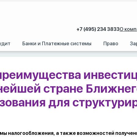
+7 (495) 234 3833
О комп
удит
Банки и Платежные системы
Право
За
ограммы и видеозаписи
/
Саудовская Аравия: преимущества инвестиций и 
преимущества инвестиц
нейшей стране Ближнег
ования для структурир
емы налогообложения, а также возможностей получен