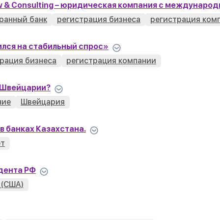
w & Consulting – юридическая компания с междунаро
ранный банк
регистрация бизнеса
регистрация ком
лся на стабильный спрос»
рация бизнеса
регистрация компании
в Швейцарии?
ние
Швейцария
в банках Казахстана.
ет
идента РФ
 (США)