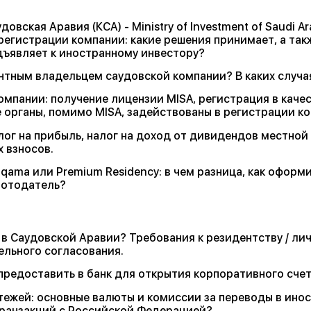
ская Аравия (КСА) - Ministry of Investment of Saudi Ar
 регистрации компании: какие решения принимает, а так
дъявляет к иностранному инвестору?
нтным владельцем саудовской компании? В каких случа
омпании: получение лицензии MISA, регистрация в каче
 органы, помимо MISA, задействованы в регистрации к
лог на прибыль, налог на доход от дивидендов местной
 взносов.
qama или Premium Residency: в чем разница, как оформи
аботодатель?
 в Саудовской Аравии? Требования к резидентству / ли
ельного согласования.
редоставить в банк для открытия корпоративного сче
ежей: основные валюты и комиссии за переводы в ино
 транзакций с Российской Федерацией?