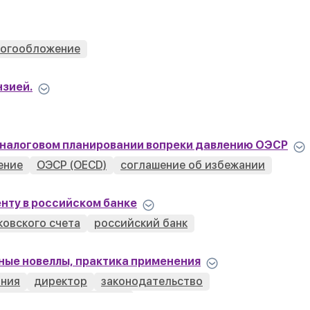
логообложение
нзией.
 налоговом планировании вопреки давлению ОЭСР
ение
ОЭСР (OECD)
соглашение об избежании
нту в российском банке
ковского счета
российский банк
вные новеллы, практика применения
ания
директор
законодательство
регистрация компании