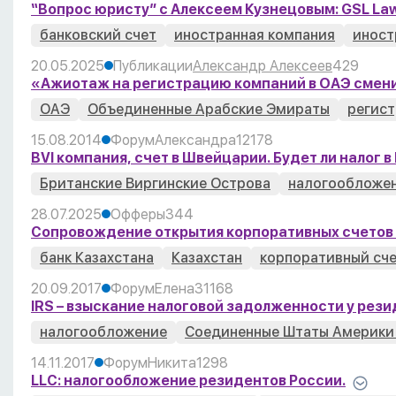
“Вопрос юристу” с Алексеем Кузнецовым: GSL La
банковский счет
иностранная компания
иност
20.05.2025
Публикации
Александр Алексеев
429
«Ажиотаж на регистрацию компаний в ОАЭ смени
ОАЭ
Объединенные Арабские Эмираты
регист
15.08.2014
Форум
Александра
1
2178
BVI компания, счет в Швейцарии. Будет ли налог 
Британские Виргинские Острова
налогообложе
28.07.2025
Офферы
344
Cопровождение открытия корпоративных счетов 
банк Казахстана
Казахстан
корпоративный сч
20.09.2017
Форум
Елена
3
1168
IRS – взыскание налоговой задолженности у рез
налогообложение
Соединенные Штаты Америки
14.11.2017
Форум
Никита
1298
LLC: налогообложение резидентов России.