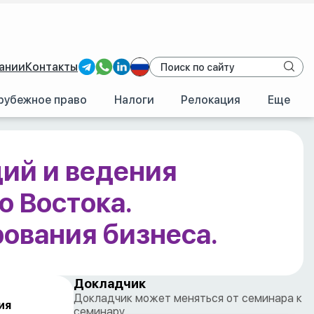
ании
Контакты
рубежное право
Налоги
Релокация
Еще
ведения деятельности в крупнейшей стране Ближнего Востока.
ий и ведения
о Востока.
ования бизнеса.
Докладчик
Докладчик может меняться от семинара к
ия
семинару.