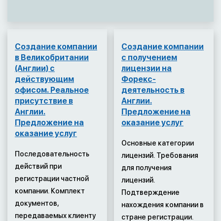
Создание компании
Создание компании
в Великобритании
с получением
(Англии) с
лицензии на
действующим
Форекс-
офисом. Реальное
деятельность в
присутствие в
Англии.
Англии.
Предложение на
Предложение на
оказание услуг
оказание услуг
Основные категории
Последовательность
лицензий. Требования
действий при
для получения
регистрации частной
лицензий.
компании. Комплект
Подтверждение
документов,
нахождения компании в
передаваемых клиенту
стране регистрации.