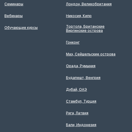
Семинары
Лондон, Великобритания
Вебинары
Никосия, Кипр
Тортола, Британские
Обучающие курсы
Виргинские острова
Гонконг
Маэ, Сейшельские острова
Орада, Румыния
Будапешт, Венгрия
Дубай, ОАЭ
Стамбул, Турция
Рига, Латвия
Бали, Индонезия