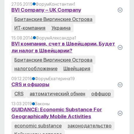
27.05.2015
Форум
Константин
1
BVI Company – UK Company
Британские Виргинские Острова
ИТ-компания
Украина
15.08.2014
Форум
Александра
1
BVI компания, счет в Швейцарии. Будет
ли налог в Швейцарии?
Британские Виргинские Острова
налогообложение
Швейцария
09.12.2016
Форум
Екатерина
19
CRS и офшоры
CRS
автоматический обмен
оффшор
13.03.2019
Законы
GUIDANCE: Economic Substance For
Geographically Mobile Activities
economic substance
законодательство