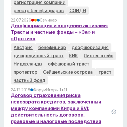
регистрация компании
реестр бенефициаров
СОИДН
22.07.2026
Семинар
Деофшоризация и владение активами:
Трасты и частные фонды – «За» и
«Против»
Австрия
бенефициар
деофшоризация
дискреционный траст
КИК
Лихтенштейн
Нидерланды
оффшорный траст
протектор
Сейшельские острова
траст
частный фонд
24.12.2018
Форум
Игорь
-1
+1
1
Договор страхования риска
невозврата кредитов, заключенный
между компаниями Кипра и BVI:
действительность договора,
правовые и налоговые последствия