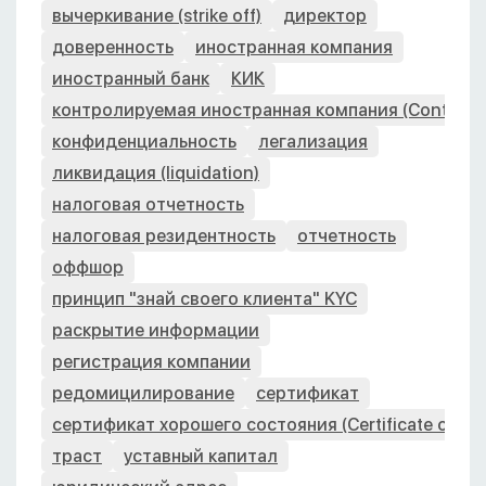
вычеркивание (strike off)
директор
доверенность
иностранная компания
иностранный банк
КИК
контролируемая иностранная компания (Controlle
конфиденциальность
легализация
ликвидация (liquidation)
налоговая отчетность
налоговая резидентность
отчетность
оффшор
принцип "знай своего клиента" KYC
раскрытие информации
регистрация компании
редомицилирование
сертификат
сертификат хорошего состояния (Certificate of Go
траст
уставный капитал