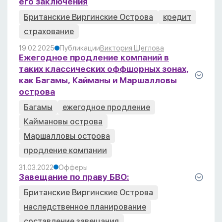
его заключения
Британские Виргинские Острова
кредит
страхование
19.02.2025
Публикации
Виктория Щеглова
Ежегодное продление компаний в
таких классических оффшорных зонах,
как Багамы, Кайманы и Маршалловы
острова
Багамы
ежегодное продление
Каймановы острова
Маршалловы острова
продление компании
31.03.2022
Офферы
Завещание по праву БВО:
Британские Виргинские Острова
наследственное планирование
составление завещания