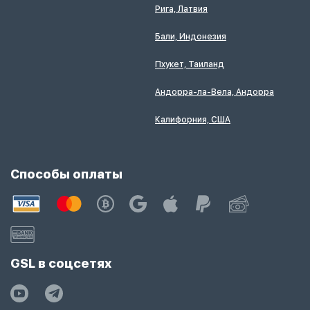
Рига, Латвия
Бали, Индонезия
Пхукет, Таиланд
Андорра-ла-Вела, Андорра
Калифорния, США
Способы оплаты
GSL в соцсетях