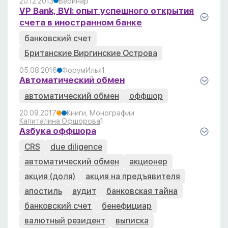
20.12.2013
Вебинар
VP Bank, BVI: опыт успешного открытия
счета в иностранном банке
банковский счет
Британские Виргинские Острова
05.08.2016
Форум
Илья
1
Автоматический обмен
автоматический обмен
оффшор
20.09.2017
Книги, Монографии
Капиталина Офшорова
1
Азбука оффшора
CRS
due diligence
автоматический обмен
акционер
акция (доля)
акция на предъявителя
апостиль
аудит
банковская тайна
банковский счет
бенефициар
валютный резидент
выписка