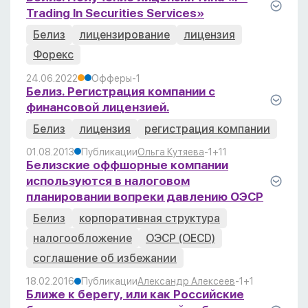
Trading In Securities Services»
Белиз
лицензирование
лицензия
Форекс
24.06.2022
Офферы
-1
Белиз. Регистрация компании с
финансовой лицензией.
Белиз
лицензия
регистрация компании
01.08.2013
Публикации
Ольга Кутяева
-1
+1
1
Белизские оффшорные компании
используются в налоговом
планировании вопреки давлению ОЭСР
Белиз
корпоративная структура
налогообложение
ОЭСР (OECD)
соглашение об избежании
18.02.2016
Публикации
Александр Алексеев
-1
+1
Ближе к берегу, или как Российские