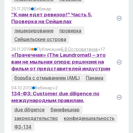
25.11.2019
Вебинар
“К нам едет ревизор!” Часть 5.
Проверка на Сейшелах
лицензирование
проверка
Сейшельские острова
26.11.2019
Публикации
Б.В.Островитянов
+1
7
«Прачечная» (The Laundromat) – это
вам не мыльная опера: рецензия на
фильм от представителей индустрии
борьба с отмыванием (AML)
Панама
04.10.2013
Вебинар
+2
134-ФЗ: Customer due diligence по
международным правилам.
due diligence
бенефициар
законодательство
конфиденциальность
ФЗ-134