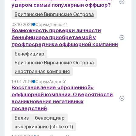
ударом самый популярный оффшор?
Британские Виргинские Острова
03.10.2021
Форум
Денис
-1
1
Возможность проверки личности
бенефициара приобретаемой у
профпосредника оффшорной компании
бенефициар
Британские Виргинские Острова
иностранная компания
19.01.2019
Форум
Андрей
1
Восстановление «брошенной»
оффшорной компании. О вероятности
возникновения негативных
последствий
Белиз
бенефициар
вычеркивание (strike off)