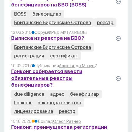
бенефициаров на БВО (BOSS)
BOSS
бенефициар
Британские Виргинские Острова
реестр
13.03.2015
Форум
ФРЕД МУТАЛИБОВ
1
Выписка из реестра на БВО?
Британские Виргинские Острова
регистрация
сертификат
10.02.2017
Публикации
Александр Мазур
2
Гонконг собирается ввести
обязательные реестры
бенефициаров?
due diligence
адрес
бенефициар
Гонконг
законодательство
лицензирование
реестр
15.10.2020
Доклад
Олеся Ратнер
Гонконг: преимущества регистрации