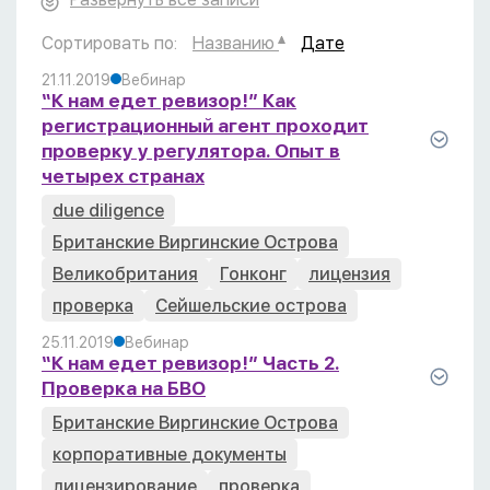
Сортировать по:
Названию
Дате
21.11.2019
Вебинар
“К нам едет ревизор!” Как
регистрационный агент проходит
проверку у регулятора. Опыт в
четырех странах
due diligence
Британские Виргинские Острова
Великобритания
Гонконг
лицензия
проверка
Сейшельские острова
25.11.2019
Вебинар
“К нам едет ревизор!” Часть 2.
Проверка на БВО
Британские Виргинские Острова
корпоративные документы
лицензирование
проверка