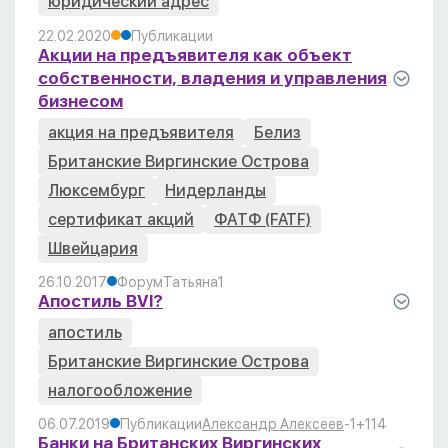
юридический адрес
22.02.2020
Публикации
Акции на предъявителя как объект
собственности, владения и управления
бизнесом
акция на предъявителя
Белиз
Британские Виргинские Острова
Люксембург
Нидерланды
сертификат акций
ФАТФ (FATF)
Швейцария
26.10.2017
Форум
Татьяна
1
Апостиль BVI?
апостиль
Британские Виргинские Острова
налогообложение
06.07.2019
Публикации
Александр Алексеев
-1
+1
14
Банки на Британских Виргинских