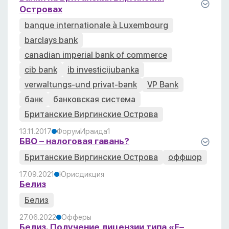
Островах
banque internationale à Luxembourg
barclays bank
canadian imperial bank of commerce
cib bank
ib investicijubanka
verwaltungs-und privat-bank
VP Bank
банк
банковская система
Британские Виргинские Острова
13.11.2017
Форум
Ираида
1
БВО – налоговая гавань?
Британские Виргинские Острова
оффшор
17.09.2021
Юрисдикция
Белиз
Белиз
27.06.2022
Офферы
Белиз. Получение лицензии типа «F–