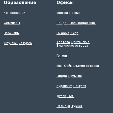
Образование
Офисы
Конференции
Москва, Россия
Семинары
Лондон, Великобритания
Вебинары
Никосия, Кипр
Тортола, Британские
Обучающие курсы
Виргинские острова
Гонконг
Маэ, Сейшельские острова
Орада, Румыния
Будапешт, Венгрия
Дубай, ОАЭ
Стамбул, Турция