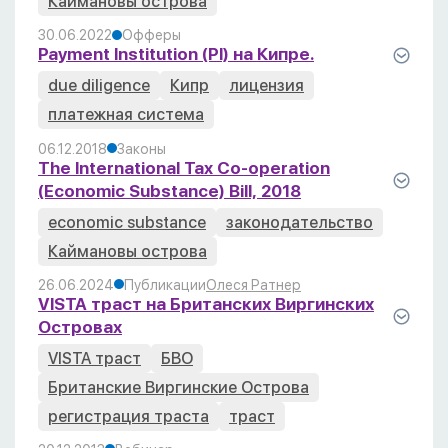
Каймановы острова
30.06.2022
Офферы
Payment Institution (PI) на Кипре.
due diligence
Кипр
лицензия
платежная система
06.12.2018
Законы
The International Tax Co-operation
(Economic Substance) Bill, 2018
economic substance
законодательство
Каймановы острова
26.06.2024
Публикации
Олеся Ратнер
VISTA траст на Британских Виргинских
Островах
VISTA траст
БВО
Британские Виргинские Острова
регистрация траста
траст